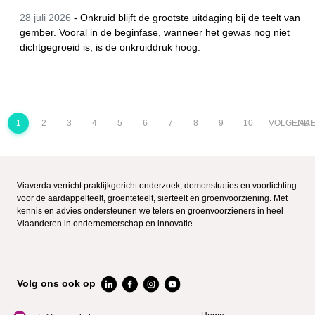
28 juli 2026
-
Onkruid blijft de grootste uitdaging bij de teelt van
gember. Vooral in de beginfase, wanneer het gewas nog niet
dichtgegroeid is, is de onkruiddruk hoog.
1
2
3
4
5
6
7
8
9
10
VOLGEND
LAAT
Viaverda verricht praktijkgericht onderzoek, demonstraties en voorlichting
voor de aardappelteelt, groenteteelt, sierteelt en groenvoorziening. Met
kennis en advies ondersteunen we telers en groenvoorzieners in heel
Vlaanderen in ondernemerschap en innovatie.
Volg ons ook op