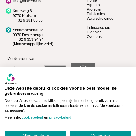
Home
info@viaverda.be
Agenda
Projecten
Karreweg 6
Publicaties
9770 Kruisem
Waarschuwingen
T +32 9 381 86 86
Lidmaatschap
Schaessestraat 18
Diensten
9070 Destelbergen
Over ons
T + 32 9 353 94 94
(Maatschappelijke zetel)
Met de steun van
Deze website gebruikt cookies voor de best mogelijke
gebruikerservaring
Door op 'Alles toestaan' te klikken, stem je in met het gebruik van alle
cookies. Je kan de cookie-instellingen steeds wijzigen via 'Je voorkeuren
aanpassen'.
Bekijk wie Premium lid is >
Lid worden >
Meer info:
cookiebeleid
en
privacybeleid
.
Alles toestaan
Weigeren