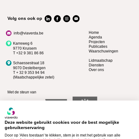
Volg ons ook op
Home
info@viaverda.be
Agenda
Projecten
Karreweg 6
Publicaties
9770 Kruisem
Waarschuwingen
T +32 9 381 86 86
Lidmaatschap
Schaessestraat 18
Diensten
9070 Destelbergen
Over ons
T + 32 9 353 94 94
(Maatschappelijke zetel)
Met de steun van
Deze website gebruikt cookies voor de best mogelijke
gebruikerservaring
Door op 'Alles toestaan' te klikken, stem je in met het gebruik van alle