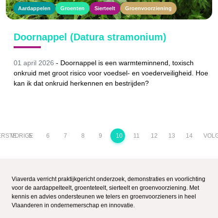
Aardappelen
Groenten
Sierteelt
Groenvoorziening
Doornappel (Datura stramonium)
01 april 2026
-
Doornappel is een warmteminnend, toxisch
onkruid met groot risico voor voedsel- en voederveiligheid. Hoe
kan ik dat onkruid herkennen en bestrijden?
ERSTE
VORIGE
5
6
7
8
9
10
11
12
13
14
VOL
Viaverda verricht praktijkgericht onderzoek, demonstraties en voorlichting
voor de aardappelteelt, groenteteelt, sierteelt en groenvoorziening. Met
kennis en advies ondersteunen we telers en groenvoorzieners in heel
Vlaanderen in ondernemerschap en innovatie.