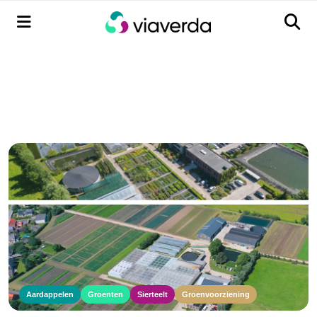
Menu
Men
Aardappelen
Groenten
Sierteelt
Groenvoorziening