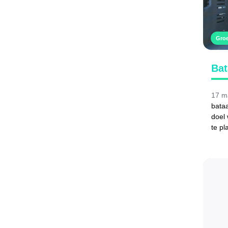
Gro
Bat
17 m
bataa
doel
te pl