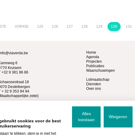
STE
VORIGE
125
126
127
128
129
130
131
Home
info@viaverda.be
Agenda
Projecten
Karreweg 6
Publicaties
9770 Kruisem
Waarschuwingen
T +32 9 381 86 86
Lidmaatschap
Schaessestraat 18
Diensten
9070 Destelbergen
Over ons
T + 32 9 353 94 94
(Maatschappelijke zetel)
Alles
Weigeren
toestaan
gebruikt cookies voor de best
ruikerservaring
staan' te klikken, stem je in met het