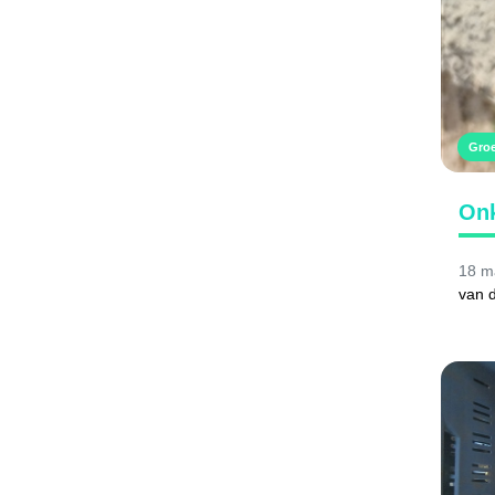
Gro
Onk
18 m
van d