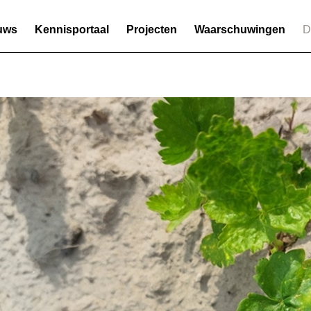
uws
Kennisportaal
Projecten
Waarschuwingen
D