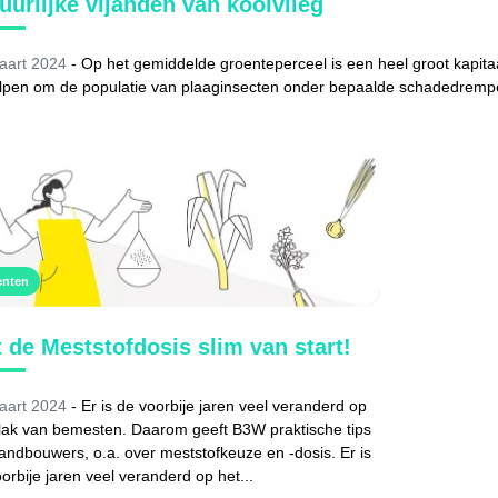
uurlijke vijanden van koolvlieg
aart 2024
- Op het gemiddelde groenteperceel is een heel groot kapitaa
elpen om de populatie van plaaginsecten onder bepaalde schadedrempel
enten
 de Meststofdosis slim van start!
aart 2024
- Er is de voorbije jaren veel veranderd op
vlak van bemesten. Daarom geeft B3W praktische tips
andbouwers, o.a. over meststofkeuze en -dosis. Er is
orbije jaren veel veranderd op het...