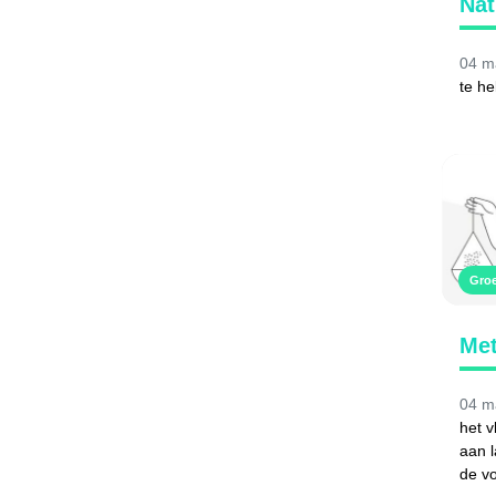
Nat
04 m
te h
Gro
Met
04 m
het 
aan l
de vo