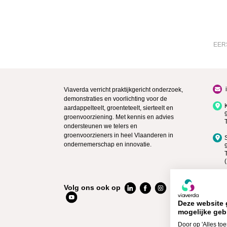
EER
Viaverda verricht praktijkgericht onderzoek,
demonstraties en voorlichting voor de
aardappelteelt, groenteteelt, sierteelt en
groenvoorziening. Met kennis en advies
ondersteunen we telers en
groenvoorzieners in heel Vlaanderen in
ondernemerschap en innovatie.
Volg ons ook op
Deze website 
mogelijke geb
Door op 'Alles toe