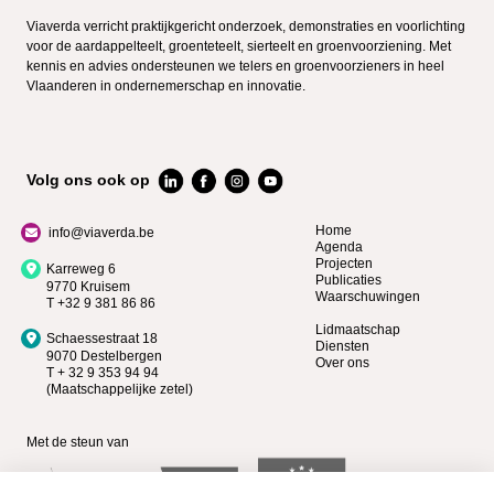
Viaverda verricht praktijkgericht onderzoek, demonstraties en voorlichting
voor de aardappelteelt, groenteteelt, sierteelt en groenvoorziening. Met
kennis en advies ondersteunen we telers en groenvoorzieners in heel
Vlaanderen in ondernemerschap en innovatie.
Volg ons ook op
Home
info@viaverda.be
Agenda
Projecten
Karreweg 6
Publicaties
9770 Kruisem
Waarschuwingen
T +32 9 381 86 86
Lidmaatschap
Schaessestraat 18
Diensten
9070 Destelbergen
Over ons
T + 32 9 353 94 94
(Maatschappelijke zetel)
Met de steun van