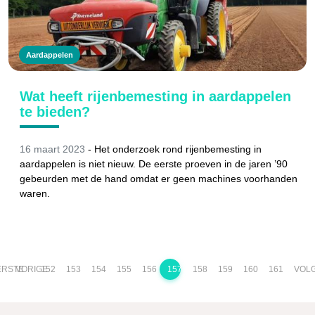
Aardappelen
Wat heeft rijenbemesting in aardappelen
te bieden?
16 maart 2023
-
Het onderzoek rond rijenbemesting in
aardappelen is niet nieuw. De eerste proeven in de jaren ’90
gebeurden met de hand omdat er geen machines voorhanden
waren.
ERSTE
VORIGE
152
153
154
155
156
157
158
159
160
161
VOL