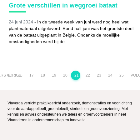
Grote verschillen in weggroei bataat
24 juni 2024
- In de tweede week van juni werd nog heel wat
plantmateriaal uitgeleverd. Rond half juni was het grootste deel
van de bataat uitgeplant in België. Ondanks de moeilijke
omstandigheden werd bij de...
ERSTE
VORIGE
16
17
18
19
20
21
22
23
24
25
VOL
Viaverda verricht praktijkgericht onderzoek, demonstraties en voorlichting
voor de aardappelteelt, groenteteelt, sierteelt en groenvoorziening. Met
kennis en advies ondersteunen we telers en groenvoorzieners in heel
Vlaanderen in ondernemerschap en innovatie.