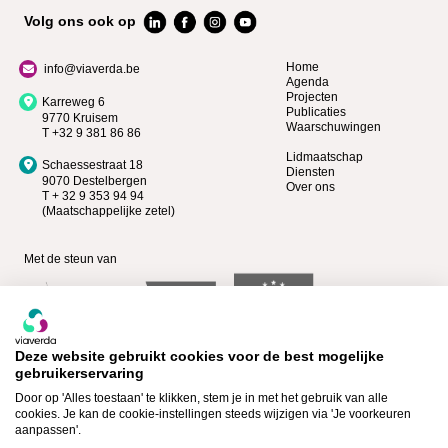
Volg ons ook op
Home
info@viaverda.be
Agenda
Projecten
Karreweg 6
Publicaties
9770 Kruisem
Waarschuwingen
T +32 9 381 86 86
Lidmaatschap
Schaessestraat 18
Diensten
9070 Destelbergen
Over ons
T + 32 9 353 94 94
(Maatschappelijke zetel)
Met de steun van
Deze website gebruikt cookies voor de best mogelijke
gebruikerservaring
Door op 'Alles toestaan' te klikken, stem je in met het gebruik van alle
cookies. Je kan de cookie-instellingen steeds wijzigen via 'Je voorkeuren
aanpassen'.
Bekijk wie Premium lid is >