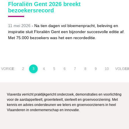
Floraliën Gent 2026 breekt
bezoekersrecord
11 mei 2026
-
Na tien dagen vol bloemenpracht, beleving en
inspiratie sluit Floraliën Gent een bijzonder succesvolle editie af.
Met 75.000 bezoekers was het een recordeditie.
VORIGE
1
2
3
4
5
6
7
8
9
10
VOLGE
L
Viaverda verricht praktijkgericht onderzoek, demonstraties en voorlichting
voor de aardappelteelt, groenteteelt, sierteelt en groenvoorziening. Met
kennis en advies ondersteunen we telers en groenvoorzieners in heel
Vlaanderen in ondernemerschap en innovatie.