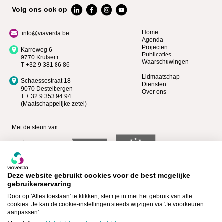
Volg ons ook op
Home
info@viaverda.be
Agenda
Projecten
Karreweg 6
Publicaties
9770 Kruisem
Waarschuwingen
T +32 9 381 86 86
Lidmaatschap
Schaessestraat 18
Diensten
9070 Destelbergen
Over ons
T + 32 9 353 94 94
(Maatschappelijke zetel)
Met de steun van
Deze website gebruikt cookies voor de best mogelijke
gebruikerservaring
Door op 'Alles toestaan' te klikken, stem je in met het gebruik van alle
cookies. Je kan de cookie-instellingen steeds wijzigen via 'Je voorkeuren
aanpassen'.
Bekijk wie Premium lid is >
Lid worden >