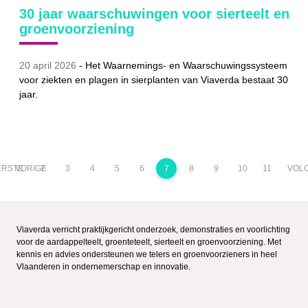
30 jaar waarschuwingen voor sierteelt en
groenvoorziening
20 april 2026
-
Het Waarnemings- en Waarschuwingssysteem
voor ziekten en plagen in sierplanten van Viaverda bestaat 30
jaar.
ERSTE
VORIGE
2
3
4
5
6
7
8
9
10
11
VOL
Viaverda verricht praktijkgericht onderzoek, demonstraties en voorlichting
voor de aardappelteelt, groenteteelt, sierteelt en groenvoorziening. Met
kennis en advies ondersteunen we telers en groenvoorzieners in heel
Vlaanderen in ondernemerschap en innovatie.