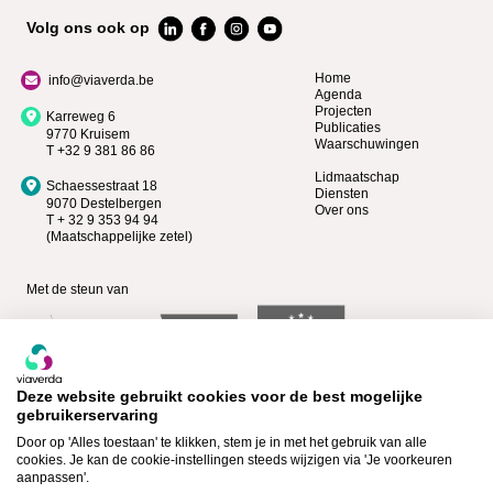
Volg ons ook op
Home
info@viaverda.be
Agenda
Projecten
Karreweg 6
Publicaties
9770 Kruisem
Waarschuwingen
T +32 9 381 86 86
Lidmaatschap
Schaessestraat 18
Diensten
9070 Destelbergen
Over ons
T + 32 9 353 94 94
(Maatschappelijke zetel)
Met de steun van
Deze website gebruikt cookies voor de best mogelijke
gebruikerservaring
Door op 'Alles toestaan' te klikken, stem je in met het gebruik van alle
cookies. Je kan de cookie-instellingen steeds wijzigen via 'Je voorkeuren
aanpassen'.
Bekijk wie Premium lid is >