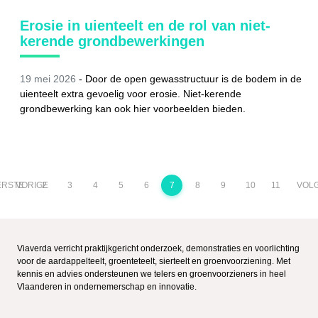
Erosie in uienteelt en de rol van niet-
kerende grondbewerkingen
19 mei 2026
-
Door de open gewasstructuur is de bodem in de
uienteelt extra gevoelig voor erosie. Niet-kerende
grondbewerking kan ook hier voorbeelden bieden.
ERSTE
VORIGE
2
3
4
5
6
7
8
9
10
11
VOL
Viaverda verricht praktijkgericht onderzoek, demonstraties en voorlichting
voor de aardappelteelt, groenteteelt, sierteelt en groenvoorziening. Met
kennis en advies ondersteunen we telers en groenvoorzieners in heel
Vlaanderen in ondernemerschap en innovatie.