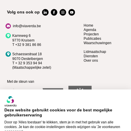
Volg ons ook op
Home
info@viaverda.be
Agenda
Projecten
Karreweg 6
Publicaties
9770 Kruisem
Waarschuwingen
T +32 9 381 86 86
Lidmaatschap
Schaessestraat 18
Diensten
9070 Destelbergen
Over ons
T + 32 9 353 94 94
(Maatschappelijke zetel)
Met de steun van
Deze website gebruikt cookies voor de best mogelijke
gebruikerservaring
Door op 'Alles toestaan' te klikken, stem je in met het gebruik van alle
cookies. Je kan de cookie-instellingen steeds wijzigen via 'Je voorkeuren