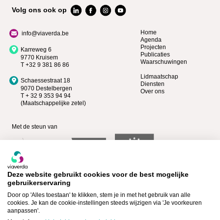
Volg ons ook op
Home
info@viaverda.be
Agenda
Projecten
Karreweg 6
Publicaties
9770 Kruisem
Waarschuwingen
T +32 9 381 86 86
Lidmaatschap
Schaessestraat 18
Diensten
9070 Destelbergen
Over ons
T + 32 9 353 94 94
(Maatschappelijke zetel)
Met de steun van
Deze website gebruikt cookies voor de best mogelijke
gebruikerservaring
Door op 'Alles toestaan' te klikken, stem je in met het gebruik van alle
cookies. Je kan de cookie-instellingen steeds wijzigen via 'Je voorkeuren
aanpassen'.
Bekijk wie Premium lid is >