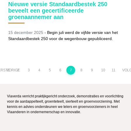
Nieuwe versie Standaardbestek 250
beveelt een gecertificeerde
groenaannemer aan
15 december 2025
-
Begin juli werd de vijfde versie van het
Standaardbestek 250 voor de wegenbouw gepubliceerd.
ERSTE
VORIGE
2
3
4
5
6
7
8
9
10
11
VOL
Viaverda verricht praktijkgericht onderzoek, demonstraties en voorlichting
voor de aardappelteelt, groenteteelt, sierteelt en groenvoorziening. Met
kennis en advies ondersteunen we telers en groenvoorzieners in heel
Vlaanderen in ondernemerschap en innovatie.