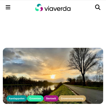
Menu
Men
Aardappelen
Groenten
Sierteelt
Groenvoorziening