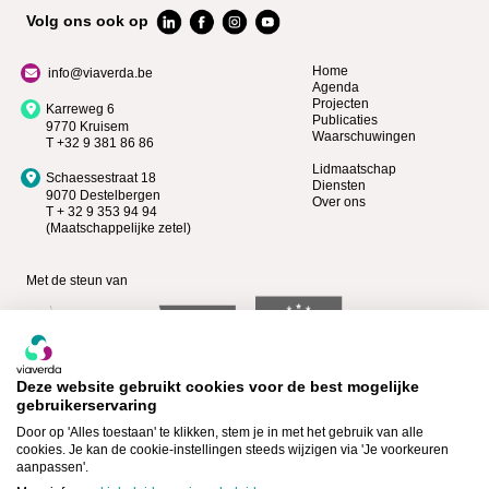
Volg ons ook op
Home
info@viaverda.be
Agenda
Projecten
Karreweg 6
Publicaties
9770 Kruisem
Waarschuwingen
T +32 9 381 86 86
Lidmaatschap
Schaessestraat 18
Diensten
9070 Destelbergen
Over ons
T + 32 9 353 94 94
(Maatschappelijke zetel)
Met de steun van
Deze website gebruikt cookies voor de best mogelijke
gebruikerservaring
Door op 'Alles toestaan' te klikken, stem je in met het gebruik van alle
cookies. Je kan de cookie-instellingen steeds wijzigen via 'Je voorkeuren
aanpassen'.
Bekijk wie Premium lid is >
Lid worden >