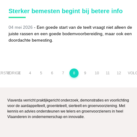
Sterker bemesten begint bij betere info
04 mei 2026
-
Een goede start van de teelt vraagt niet alleen de
juiste rassen en een goede bodemvoorbereiding, maar ook een
doordachte bemesting.
ERSTE
VORIGE
3
4
5
6
7
8
9
10
11
12
VOL
Viaverda verricht praktijkgericht onderzoek, demonstraties en voorlichting
voor de aardappelteelt, groenteteelt, sierteelt en groenvoorziening. Met
kennis en advies ondersteunen we telers en groenvoorzieners in heel
Vlaanderen in ondernemerschap en innovatie.