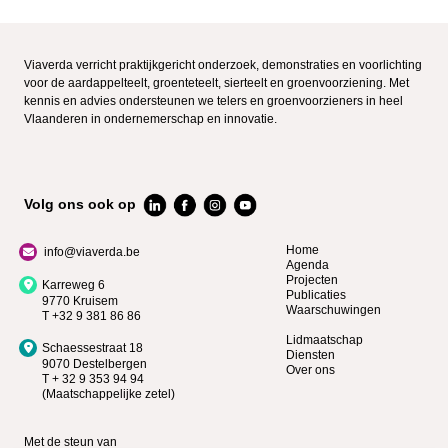
Viaverda verricht praktijkgericht onderzoek, demonstraties en voorlichting
voor de aardappelteelt, groenteteelt, sierteelt en groenvoorziening. Met
kennis en advies ondersteunen we telers en groenvoorzieners in heel
Vlaanderen in ondernemerschap en innovatie.
Volg ons ook op
Home
info@viaverda.be
Agenda
Projecten
Karreweg 6
Publicaties
9770 Kruisem
Waarschuwingen
T +32 9 381 86 86
Lidmaatschap
Schaessestraat 18
Diensten
9070 Destelbergen
Over ons
T + 32 9 353 94 94
(Maatschappelijke zetel)
Met de steun van