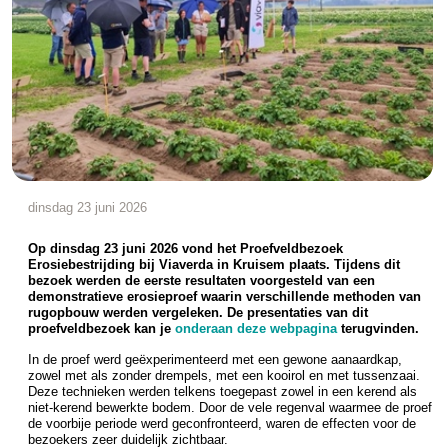
dinsdag 23 juni 2026
Op dinsdag 23 juni 2026 vond het Proefveldbezoek
Erosiebestrijding bij Viaverda in Kruisem plaats. Tijdens dit
bezoek werden de eerste resultaten voorgesteld van een
demonstratieve erosieproef waarin verschillende methoden van
rugopbouw werden vergeleken. De presentaties van dit
proefveldbezoek kan je
onderaan deze webpagina
terugvinden.
In de proef werd geëxperimenteerd met een gewone aanaardkap,
zowel met als zonder drempels, met een kooirol en met tussenzaai.
Deze technieken werden telkens toegepast zowel in een kerend als
niet-kerend bewerkte bodem. Door de vele regenval waarmee de proef
de voorbije periode werd geconfronteerd, waren de effecten voor de
bezoekers zeer duidelijk zichtbaar.