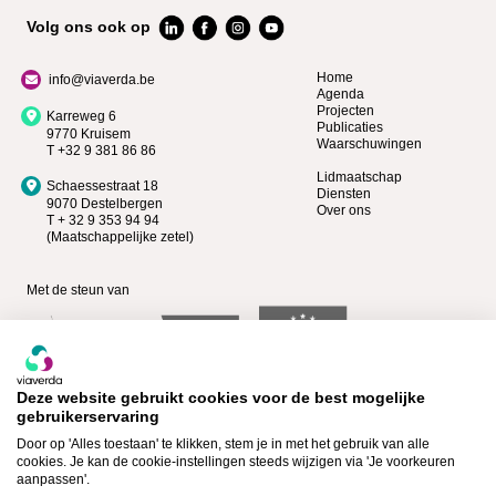
Volg ons ook op
Home
info@viaverda.be
Agenda
Projecten
Karreweg 6
Publicaties
9770 Kruisem
Waarschuwingen
T +32 9 381 86 86
Lidmaatschap
Schaessestraat 18
Diensten
9070 Destelbergen
Over ons
T + 32 9 353 94 94
(Maatschappelijke zetel)
Met de steun van
Deze website gebruikt cookies voor de best mogelijke
gebruikerservaring
Door op 'Alles toestaan' te klikken, stem je in met het gebruik van alle
cookies. Je kan de cookie-instellingen steeds wijzigen via 'Je voorkeuren
aanpassen'.
Bekijk wie Premium lid is >