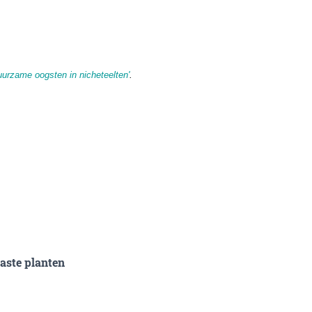
rzame oogsten in nicheteelten'
.
vaste planten