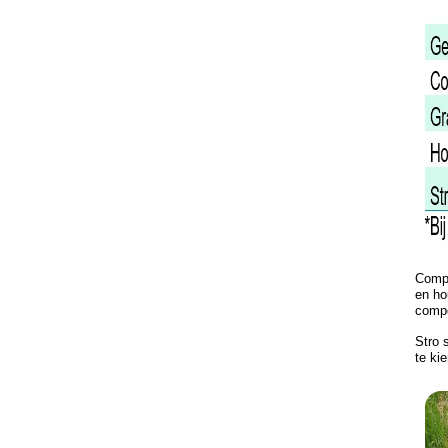
Compo
en ho
comp
Stro 
te ki