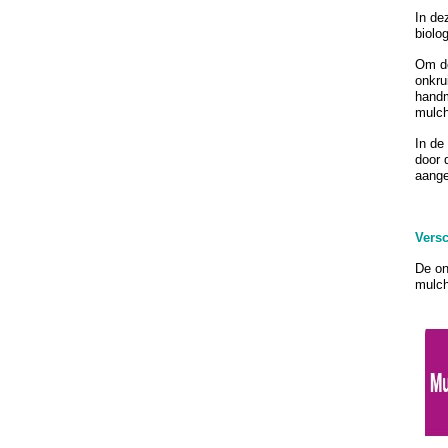
In de
biolo
Om de
onkru
handm
mulch
In de
door 
aange
Versc
De on
mulch