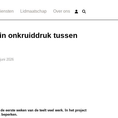
iensten
Lidmaatschap
Over ons
 in onkruiddruk tussen
juni 2026
e eerste weken van de teelt veel werk. In het project
 beperken.