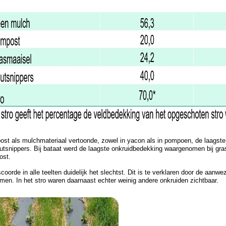
st als mulchmateriaal vertoonde, zowel in yacon als in pompoen, de laagst
utsnippers. Bij bataat werd de laagste onkruidbedekking waargenomen bij gr
ost.
scoorde in alle teelten duidelijk het slechtst. Dit is te verklaren door de aan
emen. In het stro waren daarnaast echter weinig andere onkruiden zichtbaar.