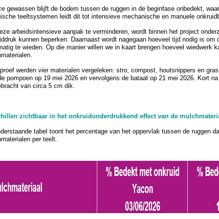
ze gewassen blijft de bodem tussen de ruggen in de beginfase onbedekt, waar
gische teeltsystemen leidt dit tot intensieve mechanische en manuele onkruidbe
ze arbeidsintensieve aanpak te verminderen, wordt binnen het project onder
iddruk kunnen beperken. Daarnaast wordt nagegaan hoeveel tijd nodig is om
atig te wieden. Op die manier willen we in kaart brengen hoeveel wiedwerk k
materialen.
 proef werden vier materialen vergeleken: stro, compost, houtsnippers en gra
de pompoen op 19 mei 2026 en vervolgens de bataat op 21 mei 2026. Kort na
bracht van circa 5 cm dik.
hillen zichtbaar in het onkruidonderdrukkend effect van de mulchmateri
derstaande tabel toont het percentage van het oppervlak tussen de ruggen dat
materialen per teelt.