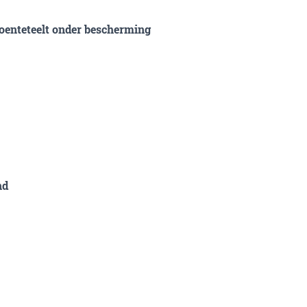
oenteteelt onder bescherming
nd