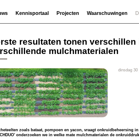
uws
Kennisportaal
Projecten
Waarschuwingen
D
rste resultaten tonen verschillen
rschillende mulchmaterialen
dinsdag 30 
cheteelten zoals bataat, pompoen en yacon, vraagt onkruidbeheersing in d
CHDUO’ onderzoeken we in welke mate mulchmaterialen de onkruiddruk