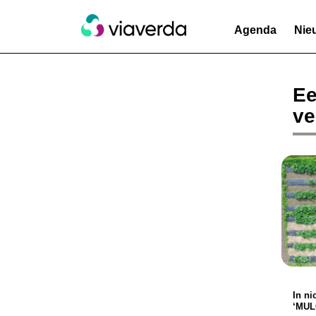
Agenda
Nie
Ee
ve
In ni
‘MUL