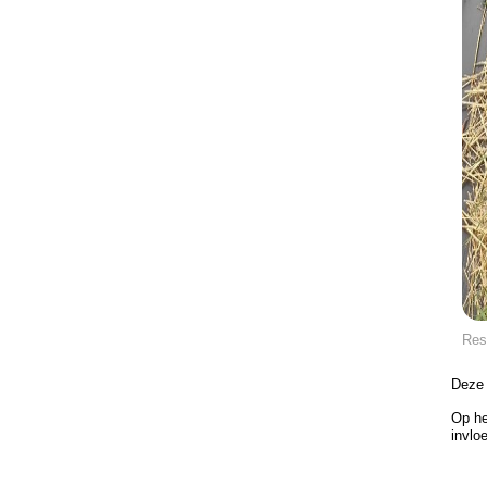
Res
Deze 
Op he
invlo