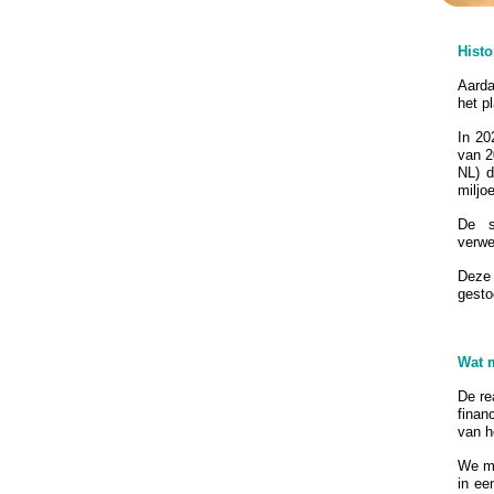
Histo
Aarda
het p
In 20
van 2
NL) d
miljo
De s
verwe
Deze 
gesto
Wat m
De re
finan
van h
We ma
in ee