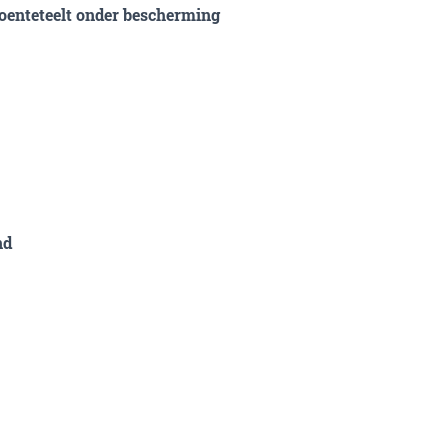
oenteteelt onder bescherming
nd