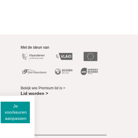
Met de steun van
Bekijk wie Premium lid is >
Lid worden >
Je
voorkeuren
aanpassen