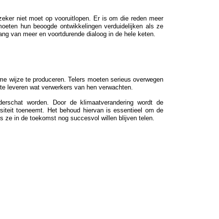
eker niet moet op vooruitlopen. Er is om die reden meer
eten hun beoogde ontwikkelingen verduidelijken als ze
ng van meer en voortdurende dialoog in de hele keten.
me wijze te produceren. Telers moeten serieus overwegen
te leveren wat verwerkers van hen verwachten.
derschat worden. Door de klimaatverandering wordt de
ersiteit toeneemt. Het behoud hiervan is essentieel om de
 ze in de toekomst nog succesvol willen blijven telen.