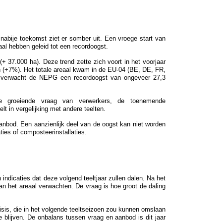
abije toekomst ziet er somber uit. Een vroege start van
al hebben geleid tot een recordoogst.
+ 37.000 ha). Deze trend zette zich voort in het voorjaar
 (+7%). Het totale areaal kwam in de EU-04 (BE, DE, FR,
ne verwacht de NEPG een recordoogst van ongeveer 27,3
de groeiende vraag van verwerkers, de toenemende
lt in vergelijking met andere teelten.
nbod. Een aanzienlijk deel van de oogst kan niet worden
ties of composteerinstallaties.
n indicaties dat deze volgend teeltjaar zullen dalen. Na het
 van het areaal verwachten. De vraag is hoe groot de daling
is, die in het volgende teeltseizoen zou kunnen omslaan
te blijven. De onbalans tussen vraag en aanbod is dit jaar