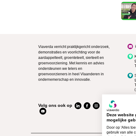
Viaverda verricht praktijkgericht onderzoek,
demonstraties en voorlichting voor de
aardappelteelt, groenteteelt, sierteelt en
groenvoorziening. Met kennis en advies
ondersteunen we telers en
groenvoorzieners in heel Vlaanderen in
ondernemerschap en innovatie.
Volg ons ook op
Deze website 
mogelijke geb
Door op 'Alles toe
gebruik van alle 