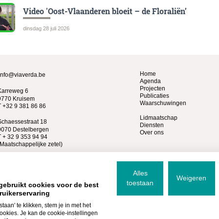
Video 'Oost-Vlaanderen bloeit – de Floraliën’
dinsdag 28 juli 2026
Home
info@viaverda.be
Agenda
Projecten
Karreweg 6
Publicaties
9770 Kruisem
Waarschuwingen
T +32 9 381 86 86
Lidmaatschap
Schaessestraat 18
Diensten
9070 Destelbergen
Over ons
T + 32 9 353 94 94
(Maatschappelijke zetel)
Alles
Weigeren
toestaan
gebruikt cookies voor de best
ruikerservaring
staan' te klikken, stem je in met het
cookies. Je kan de cookie-instellingen