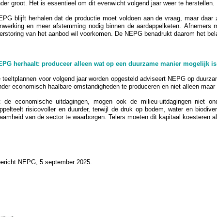
nder groot. Het is essentieel om dit evenwicht volgend jaar weer te herstellen.
PG blijft herhalen dat de productie moet voldoen aan de vraag, maar daar z
werking en meer afstemming nodig binnen de aardappelketen. Afnemers mo
erstoring van het aanbod wil voorkomen. De NEPG benadrukt daarom het bela
PG herhaalt: produceer alleen wat op een duurzame manier mogelijk is
 teeltplannen voor volgend jaar worden opgesteld adviseert NEPG op duurza
der economisch haalbare omstandigheden te produceren en niet alleen maar 
 de economische uitdagingen, mogen ook de milieu-uitdagingen niet on
ppelteelt risicovoller en duurder, terwijl de druk op bodem, water en biodiv
aamheid van de sector te waarborgen. Telers moeten dit kapitaal koesteren als
ericht NEPG, 5 september 2025.