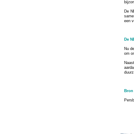
bijzo
De NE
samen
een v
De NE
Nu de
om on
Naast
aarda
duurz
Bron
Persb