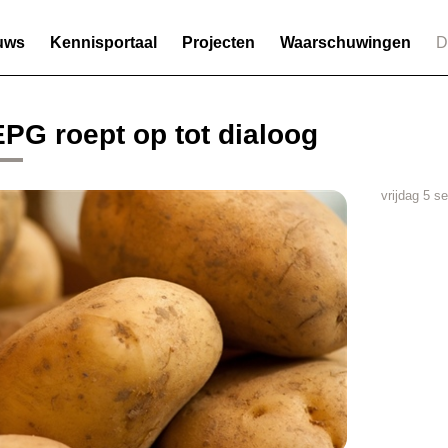
uws
Kennisportaal
Projecten
Waarschuwingen
D
PG roept op tot dialoog
vrijdag 5 s