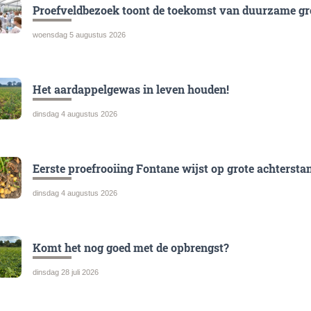
Proefveldbezoek toont de toekomst van duurzame gr
woensdag 5 augustus 2026
Het aardappelgewas in leven houden!
dinsdag 4 augustus 2026
Eerste proefrooiing Fontane wijst op grote achtersta
dinsdag 4 augustus 2026
Komt het nog goed met de opbrengst?
dinsdag 28 juli 2026