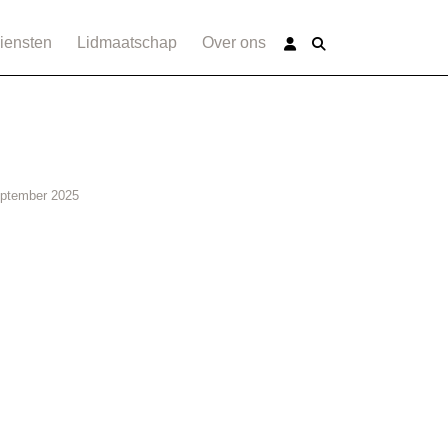
iensten
Lidmaatschap
Over ons
eptember 2025