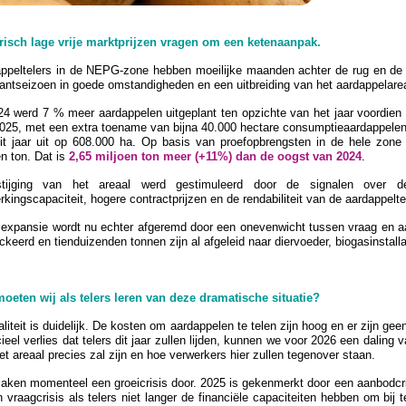
risch lage vrije marktprijzen vragen om een ketenaanpak.
ppeltelers in de NEPG-zone hebben moeilijke maanden achter de rug en de n
lantseizoen in goede omstandigheden en een uitbreiding van het aardappelarea
24 werd 7 % meer aardappelen uitgeplant ten opzichte van het jaar voordien (
025, met een extra toename van bijna 40.000 hectare consumptieaardappelen
it jaar uit op 608.000 ha. Op basis van proefopbrengsten in de hele zo
en ton. Dat is
2,65 miljoen ton meer (+11%) dan de oogst van 2024
.
tijging van het areaal werd gestimuleerd door de signalen over 
rkingscapaciteit, hogere contractprijzen en de rendabiliteit van de aardappeltee
expansie wordt nu echter afgeremd door een onevenwicht tussen vraag en aa
ckeerd en tienduizenden tonnen zijn al afgeleid naar diervoeder, biogasinstalla
oeten wij als telers leren van deze dramatische situatie?
aliteit is duidelijk. De kosten om aardappelen te telen zijn hoog en er zijn gee
cieel verlies dat telers dit jaar zullen lijden, kunnen we voor 2026 een daling
et areaal precies zal zijn en hoe verwerkers hier zullen tegenover staan.
ken momenteel een groeicrisis door. 2025 is gekenmerkt door een aanbodcris
n vraagcrisis als telers niet langer de financiële capaciteiten hebben om bij 