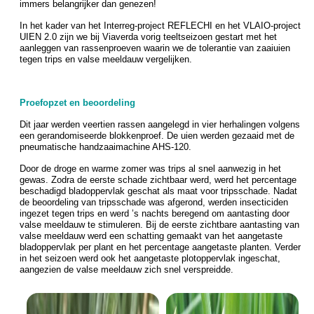
immers belangrijker dan genezen!
In het kader van het Interreg-project REFLECHI en het VLAIO-project
UIEN 2.0 zijn we bij Viaverda vorig teeltseizoen gestart met het
aanleggen van rassenproeven waarin we de tolerantie van zaaiuien
tegen trips en valse meeldauw vergelijken.
Proefopzet en beoordeling
Dit jaar werden veertien rassen aangelegd in vier herhalingen volgens
een gerandomiseerde blokkenproef. De uien werden gezaaid met de
pneumatische handzaaimachine AHS-120.
Door de droge en warme zomer was trips al snel aanwezig in het
gewas. Zodra de eerste schade zichtbaar werd, werd het percentage
beschadigd bladoppervlak geschat als maat voor tripsschade. Nadat
de beoordeling van tripsschade was afgerond, werden insecticiden
ingezet tegen trips en werd ’s nachts beregend om aantasting door
valse meeldauw te stimuleren. Bij de eerste zichtbare aantasting van
valse meeldauw werd een schatting gemaakt van het aangetaste
bladoppervlak per plant en het percentage aangetaste planten. Verder
in het seizoen werd ook het aangetaste plotoppervlak ingeschat,
aangezien de valse meeldauw zich snel verspreidde.