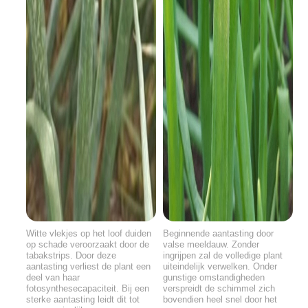
Witte vlekjes op het loof duiden
Beginnende aantasting door
op schade veroorzaakt door de
valse meeldauw. Zonder
tabakstrips. Door deze
ingrijpen zal de volledige plant
aantasting verliest de plant een
uiteindelijk verwelken. Onder
deel van haar
gunstige omstandigheden
fotosynthesecapaciteit. Bij een
verspreidt de schimmel zich
sterke aantasting leidt dit tot
bovendien heel snel door het