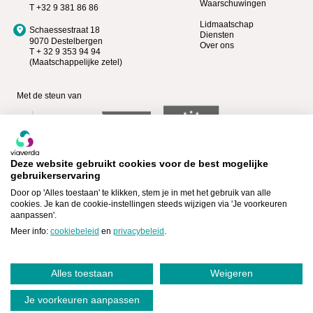
Waarschuwingen
T +32 9 381 86 86
Lidmaatschap
Schaessestraat 18
Diensten
9070 Destelbergen
Over ons
T + 32 9 353 94 94
(Maatschappelijke zetel)
Met de steun van
Deze website gebruikt cookies voor de best mogelijke
gebruikerservaring
Door op 'Alles toestaan' te klikken, stem je in met het gebruik van alle
cookies. Je kan de cookie-instellingen steeds wijzigen via 'Je voorkeuren
aanpassen'.
Bekijk wie Premium lid is >
Lid worden >
Meer info:
cookiebeleid
en
privacybeleid
.
Alles toestaan
Weigeren
Cookiebeleid
Privacyverklaring
,
|
©Viaverda - 2026
Je voorkeuren aanpassen