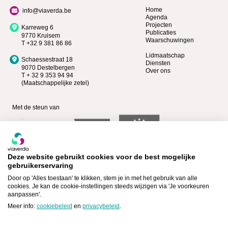
Home
info@viaverda.be
Agenda
Projecten
Karreweg 6
Publicaties
9770 Kruisem
Waarschuwingen
T +32 9 381 86 86
Lidmaatschap
Schaessestraat 18
Diensten
9070 Destelbergen
Over ons
T + 32 9 353 94 94
(Maatschappelijke zetel)
Met de steun van
Deze website gebruikt cookies voor de best mogelijke
gebruikerservaring
Door op 'Alles toestaan' te klikken, stem je in met het gebruik van alle
cookies. Je kan de cookie-instellingen steeds wijzigen via 'Je voorkeuren
aanpassen'.
Bekijk wie Premium lid is >
Lid worden >
Meer info:
cookiebeleid
en
privacybeleid
.