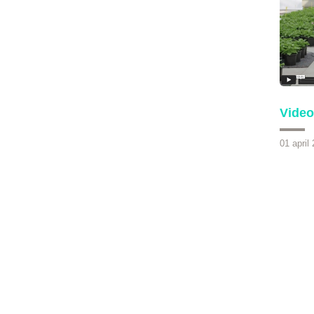
Video
01 april