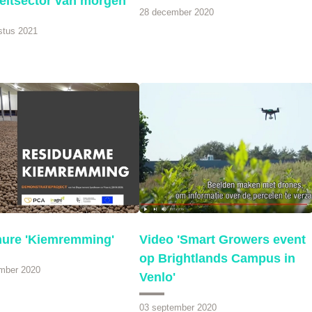
eeltsector van morgen'
28 december 2020
stus 2021
ure 'Kiemremming'
Video 'Smart Growers event
op Brightlands Campus in
mber 2020
Venlo'
03 september 2020