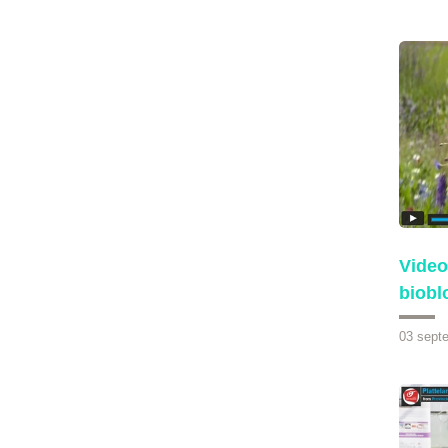
Video
biobl
03 sept