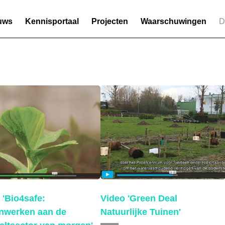
uws
Kennisportaal
Projecten
Waarschuwingen
D
 'Bio4safe:
Video 'Green Deal
nwerken aan de
Natuurlijke Tuinen'