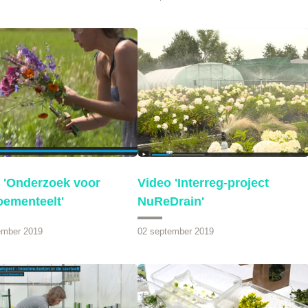
 'Onderzoek voor
Video 'Interreg-project
oementeelt'
NuReDrain'
ember 2019
02 september 2019