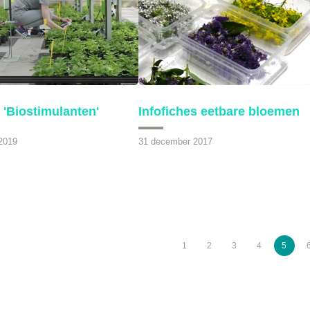
 'Biostimulanten'
Infofiches eetbare bloemen
 2019
31 december 2017
1
2
3
4
5