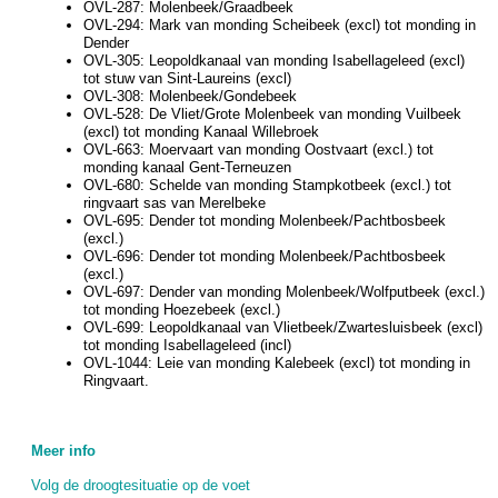
OVL-287: Molenbeek/Graadbeek
OVL-294: Mark van monding Scheibeek (excl) tot monding in
Dender
OVL-305: Leopoldkanaal van monding Isabellageleed (excl)
tot stuw van Sint-Laureins (excl)
OVL-308: Molenbeek/Gondebeek
OVL-528: De Vliet/Grote Molenbeek van monding Vuilbeek
(excl) tot monding Kanaal Willebroek
OVL-663: Moervaart van monding Oostvaart (excl.) tot
monding kanaal Gent-Terneuzen
OVL-680: Schelde van monding Stampkotbeek (excl.) tot
ringvaart sas van Merelbeke
OVL-695: Dender tot monding Molenbeek/Pachtbosbeek
(excl.)
OVL-696: Dender tot monding Molenbeek/Pachtbosbeek
(excl.)
OVL-697: Dender van monding Molenbeek/Wolfputbeek (excl.)
tot monding Hoezebeek (excl.)
OVL-699: Leopoldkanaal van Vlietbeek/Zwartesluisbeek (excl)
tot monding Isabellageleed (incl)
OVL-1044: Leie van monding Kalebeek (excl) tot monding in
Ringvaart.
Meer info
Volg de droogtesituatie op de voet