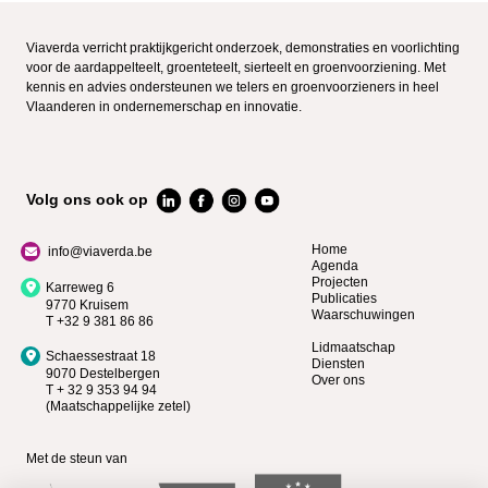
Viaverda verricht praktijkgericht onderzoek, demonstraties en voorlichting
voor de aardappelteelt, groenteteelt, sierteelt en groenvoorziening. Met
kennis en advies ondersteunen we telers en groenvoorzieners in heel
Vlaanderen in ondernemerschap en innovatie.
Volg ons ook op
Home
info@viaverda.be
Agenda
Projecten
Karreweg 6
Publicaties
9770 Kruisem
Waarschuwingen
T +32 9 381 86 86
Lidmaatschap
Schaessestraat 18
Diensten
9070 Destelbergen
Over ons
T + 32 9 353 94 94
(Maatschappelijke zetel)
Met de steun van