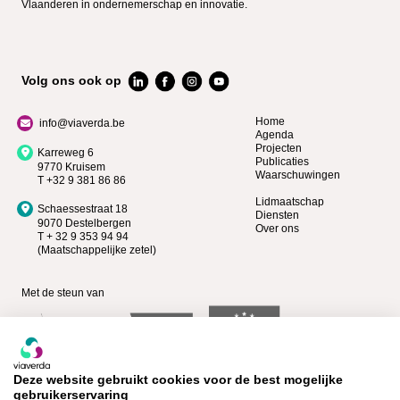
Vlaanderen in ondernemerschap en innovatie.
Volg ons ook op
Home
info@viaverda.be
Agenda
Projecten
Karreweg 6
Publicaties
9770 Kruisem
Waarschuwingen
T +32 9 381 86 86
Lidmaatschap
Schaessestraat 18
Diensten
9070 Destelbergen
Over ons
T + 32 9 353 94 94
(Maatschappelijke zetel)
Met de steun van
Deze website gebruikt cookies voor de best mogelijke
gebruikerservaring