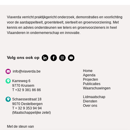
Viaverda verricht praktijkgericht onderzoek, demonstraties en voorlichting
voor de aardappelteelt, groenteteelt, sierteelt en groenvoorziening. Met
kennis en advies ondersteunen we telers en groenvoorzieners in heel
Vlaanderen in ondernemerschap en innovatie.
Volg ons ook op
Home
info@viaverda.be
Agenda
Projecten
Karreweg 6
Publicaties
9770 Kruisem
Waarschuwingen
T +32 9 381 86 86
Lidmaatschap
Schaessestraat 18
Diensten
9070 Destelbergen
Over ons
T + 32 9 353 94 94
(Maatschappelijke zetel)
Met de steun van