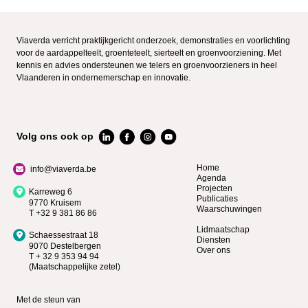
Viaverda verricht praktijkgericht onderzoek, demonstraties en voorlichting
voor de aardappelteelt, groenteteelt, sierteelt en groenvoorziening. Met
kennis en advies ondersteunen we telers en groenvoorzieners in heel
Vlaanderen in ondernemerschap en innovatie.
Volg ons ook op
Home
info@viaverda.be
Agenda
Projecten
Karreweg 6
Publicaties
9770 Kruisem
Waarschuwingen
T +32 9 381 86 86
Lidmaatschap
Schaessestraat 18
Diensten
9070 Destelbergen
Over ons
T + 32 9 353 94 94
(Maatschappelijke zetel)
Met de steun van