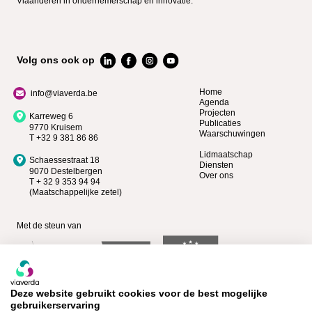
Vlaanderen in ondernemerschap en innovatie.
Volg ons ook op
Home
info@viaverda.be
Agenda
Projecten
Karreweg 6
Publicaties
9770 Kruisem
Waarschuwingen
T +32 9 381 86 86
Lidmaatschap
Schaessestraat 18
Diensten
9070 Destelbergen
Over ons
T + 32 9 353 94 94
(Maatschappelijke zetel)
Met de steun van
Deze website gebruikt cookies voor de best mogelijke
gebruikerservaring