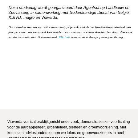
Deze studiedag wordt georganiseerd door Agentschap Landbouw en
Zeevisserij, in samenwerking met Bodemkundige Dienst van België,
KBIVB, Inagro en Viaverda.
Door deel te nemen aan dit evenement ga je akkoord dat er beeld/videomateriaal van
jou genomen en verspreid kan worden voor communicatieve doeleinden door Viaverda
en de partners van dit evenement.
Klik hier
voor onze volledige privacyverklaring.
Viaverda verricht praktijkgericht onderzoek, demonstraties en voorlichting
voor de aardappelteelt, groenteteelt, sierteelt en groenvoorziening. Met
kennis en advies ondersteunen we telers en groenvoorzieners in heel