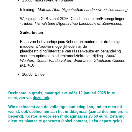
13u00: Inschrijving en onthaal
Inleiding -
Mathias Abts (Agentschap Landbouw en Zeevisserij)
Wijzigingen GLB vanaf 2026: Conditionaliteiten/Ecoregelingen
-
Hubert Hernalsteen (Agentschap Landbouw en Zeevisserij)
Suikerbieten
Bilan van het voorbije jaar/Beheer onkruiden met de huidige
middelen?/Nieuwe mogelijkheden bij de
plaagbestrijding/Integratie van rassenkeuze en behandeling
voor een optimale bladschimmelziektebestrijding -
André
Wauters, Dorien Vanderveken, Wout Joris, Stephanie Coenen
(KBIVB)
16u30: Einde
Deelname is gratis, maar gelieve vóór 12 januari 2025 in te
schrijven via
deze link
.
Wie deelneemt aan de volledige studiedag kan, indien men dit
wenst, ook deelnemen aan het middagmaal (aantal deelnemers is
beperkt). Kostprijs voor een middagmaal is 29,50 euro. Betaling
dient ter plaatse te gebeuren (enkel contant, liefst gepast geld).