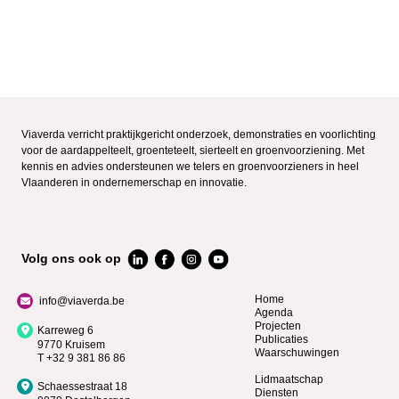
Viaverda verricht praktijkgericht onderzoek, demonstraties en voorlichting
voor de aardappelteelt, groenteteelt, sierteelt en groenvoorziening. Met
kennis en advies ondersteunen we telers en groenvoorzieners in heel
Vlaanderen in ondernemerschap en innovatie.
Volg ons ook op
Home
info@viaverda.be
Agenda
Projecten
Karreweg 6
Publicaties
9770 Kruisem
Waarschuwingen
T +32 9 381 86 86
Lidmaatschap
Schaessestraat 18
Diensten