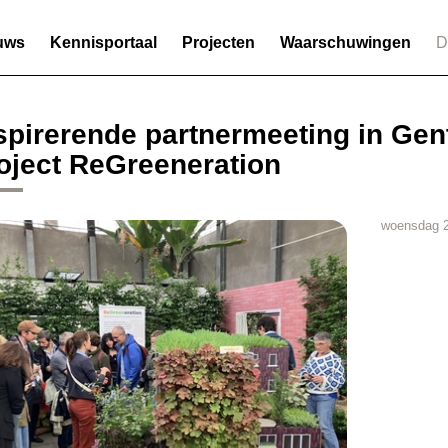
uws
Kennisportaal
Projecten
Waarschuwingen
D
spirerende partnermeeting in Gen
oject ReGreeneration
woensdag 2