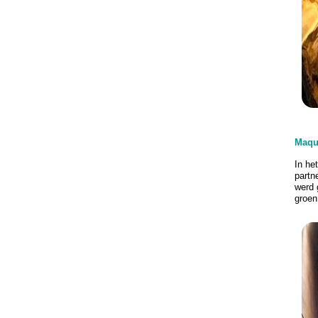
Maque
In he
partn
werd 
groen