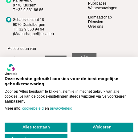
Karreweg 6
Publicaties
9770 Kruisem
Waarschuwingen
T +32 9 381 86 86
Lidmaatschap
Schaessestraat 18
Diensten
9070 Destelbergen
Over ons
T + 32 9 353 94 94
(Maatschappelijke zetel)
Met de steun van
Deze website gebruikt cookies voor de best mogelijke
gebruikerservaring
Door op 'Alles toestaan' te klikken, stem je in met het gebruik van alle
cookies. Je kan de cookie-instellingen steeds wijzigen via 'Je voorkeuren
aanpassen'.
Bekijk wie Premium lid is >
Lid worden >
Meer info:
cookiebeleid
en
privacybeleid
.
Alles toestaan
Weigeren
Cookiebeleid
Privacyverklaring
,
|
©Viaverda - 2026