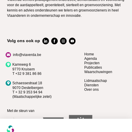
voor de aardappelteelt, groenteteelt, sierteelt en groenvoorziening. Met
kennis en advies ondersteunen we telers en groenvoorzieners in heel
Vlaanderen in ondernemerschap en innovatie.
Volg ons ook op
Home
info@viaverda.be
Agenda
Projecten
Karreweg 6
Publicaties
9770 Kruisem
Waarschuwingen
T +32 9 381 86 86
Lidmaatschap
Schaessestraat 18
Diensten
9070 Destelbergen
Over ons
T + 32 9 353 94 94
(Maatschappelijke zetel)
Met de steun van