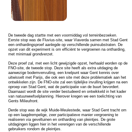
De tweede dag startte met een voormiddag vol terreinbezoeken.
Eerste stop was de Fluvius-site, waar Viaverda samen met Stad Gent
een onthardingsproef aanlegde op verschillende puinsubstraten. De
opzet van dit experiment is om efficiënt te vergroenen na ontharding,
met minimaal grondverzet.
Deze proef zal, met een licht gewijzigde opzet, herhaald worden op de
FNO-site, de tweede stop. Deze site heeft als extra uitdaging de
aanwezige bodemvervuiling, een knelpunt waar Gent kennis over
uitwisselt met Parijs, die ook een site met deze problematiek aan het
ontwikkelen zijn. De FNO-site zal een tijdelijke invulling krijgen na een
oproep van Stad Gent, wat de participatie van de buurt bevordert.
Daarnaast wordt de site verder bestudeerd en ontwikkeld in het kader
van natuurweefselplanning. Hierover kregen we een toelichting van
Gents Milieufront.
Derde stop was de wijk Muide-Meulestede, waar Stad Gent tracht om
op een laagdrempelige, zeer participatieve manier vergroening te
realiseren via geveltuinen en ontharding van pleintjes. De grote
uitdagingen liggen hier in het verenigen van de verschillende
gebruikers rondom de pleintjes.