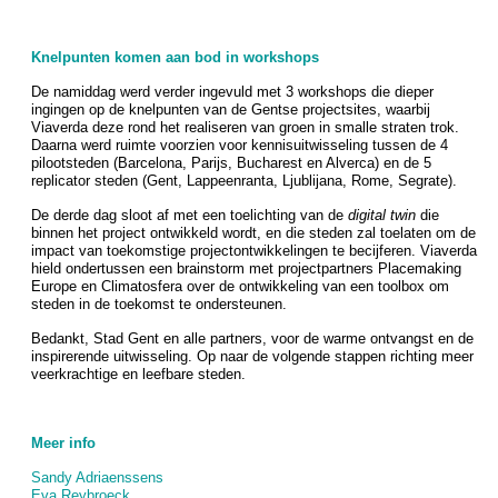
Knelpunten komen aan bod in workshops
De namiddag werd verder ingevuld met 3 workshops die dieper
ingingen op de knelpunten van de Gentse projectsites, waarbij
Viaverda deze rond het realiseren van groen in smalle straten trok.
Daarna werd ruimte voorzien voor kennisuitwisseling tussen de 4
pilootsteden (Barcelona, Parijs, Bucharest en Alverca) en de 5
replicator steden (Gent, Lappeenranta, Ljublijana, Rome, Segrate).
De derde dag sloot af met een toelichting van de
digital twin
die
binnen het project ontwikkeld wordt, en die steden zal toelaten om de
impact van toekomstige projectontwikkelingen te becijferen. Viaverda
hield ondertussen een brainstorm met projectpartners Placemaking
Europe en Climatosfera over de ontwikkeling van een toolbox om
steden in de toekomst te ondersteunen.
Bedankt, Stad Gent en alle partners, voor de warme ontvangst en de
inspirerende uitwisseling. Op naar de volgende stappen richting meer
veerkrachtige en leefbare steden.
Meer info
Sandy Adriaenssens
Eva Reybroeck