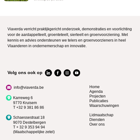
Viaverda verricht praktijkgericht onderzoek, demonstraties en voorlichting
voor de aardappelteelt, groenteteelt, sierteelt en groenvoorziening. Met
kennis en advies ondersteunen we telers en groenvoorzieners in heel
Vlaanderen in ondernemerschap en innovatie.
Volg ons ook op
Home
info@viaverda.be
Agenda
Projecten
Karreweg 6
Publicaties
9770 Kruisem
Waarschuwingen
T +32 9 381 86 86
Lidmaatschap
Schaessestraat 18
Diensten
9070 Destelbergen
Over ons
T + 32 9 353 94 94
(Maatschappelijke zetel)