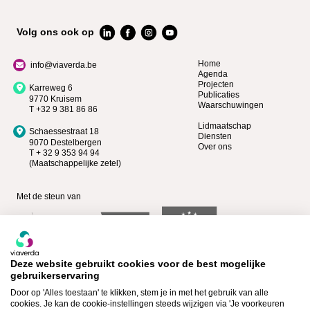
Volg ons ook op
Home
info@viaverda.be
Agenda
Projecten
Karreweg 6
Publicaties
9770 Kruisem
Waarschuwingen
T +32 9 381 86 86
Lidmaatschap
Schaessestraat 18
Diensten
9070 Destelbergen
Over ons
T + 32 9 353 94 94
(Maatschappelijke zetel)
Met de steun van
Deze website gebruikt cookies voor de best mogelijke
gebruikerservaring
Door op 'Alles toestaan' te klikken, stem je in met het gebruik van alle
cookies. Je kan de cookie-instellingen steeds wijzigen via 'Je voorkeuren