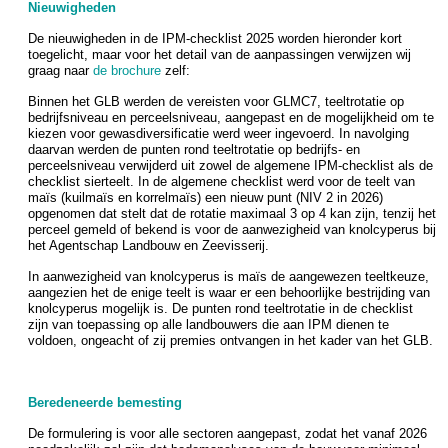
Nieuwigheden
De nieuwigheden in de IPM-checklist 2025 worden hieronder kort
toegelicht, maar voor het detail van de aanpassingen verwijzen wij
graag naar
de brochure
zelf:
Binnen het GLB werden de vereisten voor GLMC7, teeltrotatie op
bedrijfsniveau en perceelsniveau, aangepast en de mogelijkheid om te
kiezen voor gewasdiversificatie werd weer ingevoerd. In navolging
daarvan werden de punten rond teeltrotatie op bedrijfs- en
perceelsniveau verwijderd uit zowel de algemene IPM-checklist als de
checklist sierteelt. In de algemene checklist werd voor de teelt van
maïs (kuilmaïs en korrelmaïs) een nieuw punt (NIV 2 in 2026)
opgenomen dat stelt dat de rotatie maximaal 3 op 4 kan zijn, tenzij het
perceel gemeld of bekend is voor de aanwezigheid van knolcyperus bij
het Agentschap Landbouw en Zeevisserij.
In aanwezigheid van knolcyperus is maïs de aangewezen teeltkeuze,
aangezien het de enige teelt is waar er een behoorlijke bestrijding van
knolcyperus mogelijk is. De punten rond teeltrotatie in de checklist
zijn van toepassing op alle landbouwers die aan IPM dienen te
voldoen, ongeacht of zij premies ontvangen in het kader van het GLB.
Beredeneerde bemesting
De formulering is voor alle sectoren aangepast, zodat het vanaf 2026