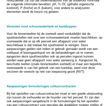
noodzakelijk zal zijn dat bodemanalyses van de bouwvoor minimaal
de volgende informatie bevatten: pH, % OC (gehalte organische
koolstof), P (fosfor) en K (kalium), voor andere te analyseren
elementen wordt de keuze vrij gelaten.
Vereisten rond schoonwatertank en kantdoppen
Voor de binnenteelten bij de sierteelt werd verduidelijkt dat de
spuittoestellen niet over een schoonwatertank moeten beschikken, op
voorwaarde dat er op elk perceel een aftappunt voor water
beschikbaar is dat toelaat het spuittoestel te reinigen. Deze
aanpassingen gelden niet indien er gebruik gemaakt wordt van een
veldspuit of boomgaardspuit om de behandelingen uit te voeren,
aangezien deze spuittoestellen ook op percelen ingezet kunnen
worden waar geen aftappunt voor water aanwezig is. Aangezien bij
beschutte teelten (zoals binnenteelten sierteelt) er maar een beperkte
meerwaarde is van het gebruik van een kantdop, werd voor deze
sectoren de vereiste op niet van toepassing gezet (NVT).
Aanpassingen formuleringen cultuurcontracten
Bij het opstellen van cultuurcontracten moet er een goede uitwisseling
zijn tussen de verhuurder en de huurder van het perceel. Er zijn dan
ook aanpassingen aangebracht in de formuleringen bij het opstellen
van een cultuurcontract voor percelen die duidelijker moeten stellen of