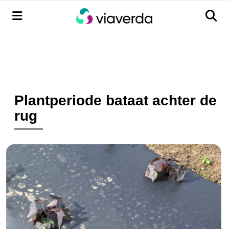
Menu
Men
Plantperiode bataat achter de
rug