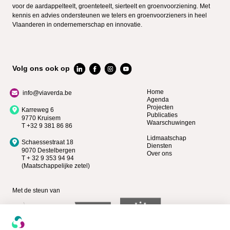
voor de aardappelteelt, groenteteelt, sierteelt en groenvoorziening. Met
kennis en advies ondersteunen we telers en groenvoorzieners in heel
Vlaanderen in ondernemerschap en innovatie.
Volg ons ook op
Home
info@viaverda.be
Agenda
Projecten
Karreweg 6
Publicaties
9770 Kruisem
Waarschuwingen
T +32 9 381 86 86
Lidmaatschap
Schaessestraat 18
Diensten
9070 Destelbergen
Over ons
T + 32 9 353 94 94
(Maatschappelijke zetel)
Met de steun van