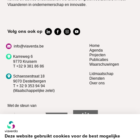
Vlaanderen in ondernemerschap en innovatie.
Volg ons ook op
Home
info@viaverda.be
Agenda
Projecten
Karreweg 6
Publicaties
9770 Kruisem
Waarschuwingen
T +32 9 381 86 86
Lidmaatschap
Schaessestraat 18
Diensten
9070 Destelbergen
Over ons
T + 32 9 353 94 94
(Maatschappelijke zetel)
Met de steun van
Deze website gebruikt cookies voor de best mogelijke