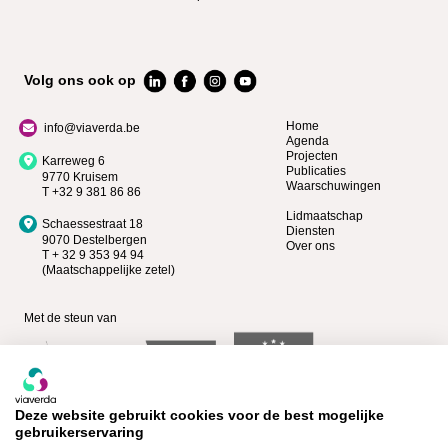
Volg ons ook op
Home
info@viaverda.be
Agenda
Projecten
Karreweg 6
Publicaties
9770 Kruisem
Waarschuwingen
T +32 9 381 86 86
Lidmaatschap
Schaessestraat 18
Diensten
9070 Destelbergen
Over ons
T + 32 9 353 94 94
(Maatschappelijke zetel)
Met de steun van
Deze website gebruikt cookies voor de best mogelijke
gebruikerservaring