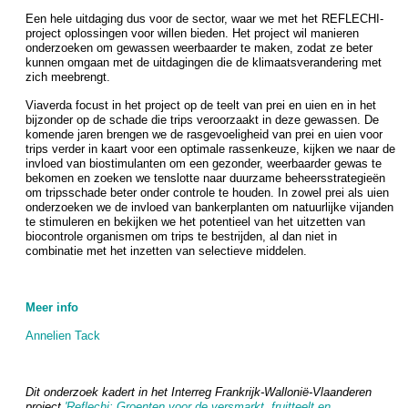
Een hele uitdaging dus voor de sector, waar we met het REFLECHI-
project oplossingen voor willen bieden. Het project wil manieren
onderzoeken om gewassen weerbaarder te maken, zodat ze beter
kunnen omgaan met de uitdagingen die de klimaatsverandering met
zich meebrengt.
Viaverda focust in het project op de teelt van prei en uien en in het
bijzonder op de schade die trips veroorzaakt in deze gewassen. De
komende jaren brengen we de rasgevoeligheid van prei en uien voor
trips verder in kaart voor een optimale rassenkeuze, kijken we naar de
invloed van biostimulanten om een gezonder, weerbaarder gewas te
bekomen en zoeken we tenslotte naar duurzame beheersstrategieën
om tripsschade beter onder controle te houden. In zowel prei als uien
onderzoeken we de invloed van bankerplanten om natuurlijke vijanden
te stimuleren en bekijken we het potentieel van het uitzetten van
biocontrole organismen om trips te bestrijden, al dan niet in
combinatie met het inzetten van selectieve middelen.
Meer info
Annelien Tack
Dit onderzoek kadert in het Interreg Frankrijk-Wallonië-Vlaanderen
project
'
Reflechi: Groenten voor de versmarkt, fruitteelt en