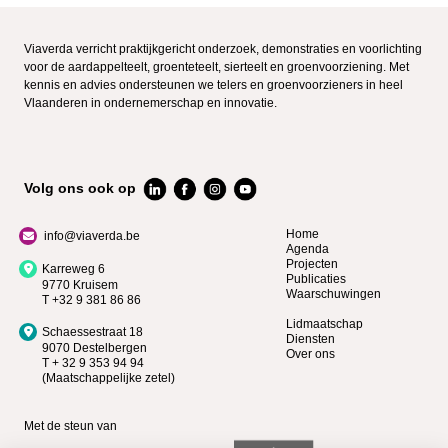
Viaverda verricht praktijkgericht onderzoek, demonstraties en voorlichting
voor de aardappelteelt, groenteteelt, sierteelt en groenvoorziening. Met
kennis en advies ondersteunen we telers en groenvoorzieners in heel
Vlaanderen in ondernemerschap en innovatie.
Volg ons ook op
Home
info@viaverda.be
Agenda
Projecten
Karreweg 6
Publicaties
9770 Kruisem
Waarschuwingen
T +32 9 381 86 86
Lidmaatschap
Schaessestraat 18
Diensten
9070 Destelbergen
Over ons
T + 32 9 353 94 94
(Maatschappelijke zetel)
Met de steun van