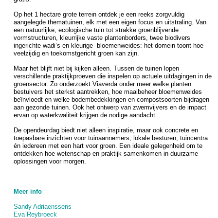
Op het 1 hectare grote terrein ontdek je een reeks zorgvuldig
aangelegde thematuinen, elk met een eigen focus en uitstraling. Van
een natuurlijke, ecologische tuin tot strakke groenblijvende
vormstructuren, kleurrijke vaste plantenborders, twee biodivers
ingerichte wadi’s en kleurige bloemenweides: het domein toont hoe
veelzijdig en toekomstgericht groen kan zijn.
Maar het blijft niet bij kijken alleen. Tussen de tuinen lopen
verschillende praktijkproeven die inspelen op actuele uitdagingen in de
groensector. Zo onderzoekt Viaverda onder meer welke planten
bestuivers het sterkst aantrekken, hoe maaibeheer bloemenweides
beïnvloedt en welke bodembedekkingen en compostsoorten bijdragen
aan gezonde tuinen. Ook het ontwerp van zwemvijvers en de impact
ervan op waterkwaliteit krijgen de nodige aandacht.
De opendeurdag biedt niet alleen inspiratie, maar ook concrete en
toepasbare inzichten voor tuinaannemers, lokale besturen, tuincentra
én iedereen met een hart voor groen. Een ideale gelegenheid om te
ontdekken hoe wetenschap en praktijk samenkomen in duurzame
oplossingen voor morgen.
Meer info
Sandy Adriaenssens
Eva Reybroeck