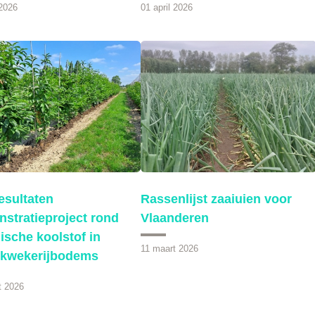
 2026
01 april 2026
esultaten
Rassenlijst zaaiuien voor
stratieproject rond
Vlaanderen
ische koolstof in
11 maart 2026
kwekerijbodems
t 2026