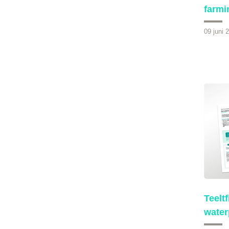
farmi
09 juni 
Teelt
water