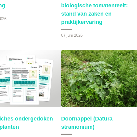
ng
biologische tomatenteelt:
stand van zaken en
2026
praktijkervaring
07 juni 2026
fiches ondergedoken
Doornappel (Datura
planten
stramonium)