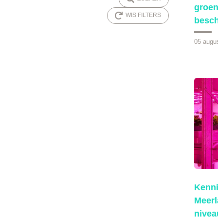
groen
WIS FILTERS
besc
05 augu
Kenn
Meerl
nivea