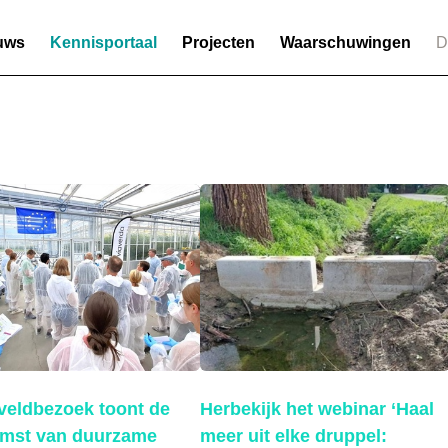
uws
Kennisportaal
Projecten
Waarschuwingen
D
veldbezoek toont de
Herbekijk het webinar ‘Haal
omst van duurzame
meer uit elke druppel: