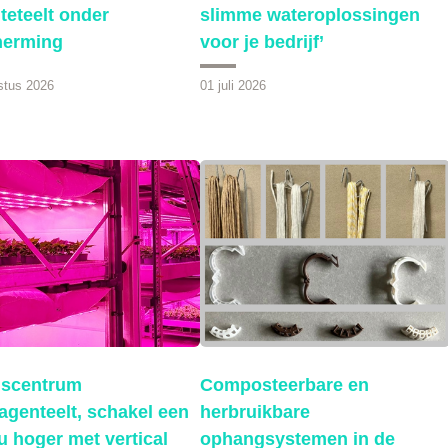
teteelt onder
slimme wateroplossingen
herming
voor je bedrijf’
stus 2026
01 juli 2026
iscentrum
Composteerbare en
agenteelt, schakel een
herbruikbare
u hoger met vertical
ophangsystemen in de