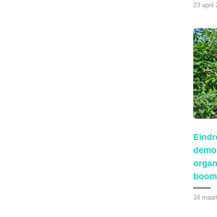
23 april
Eindr
demon
organ
boom
24 maar