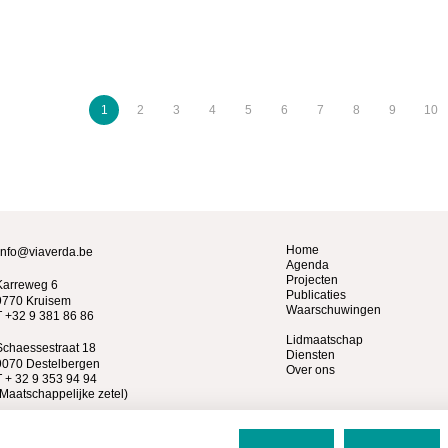
1
2
3
4
5
6
7
8
9
10
Home
info@viaverda.be
Agenda
Projecten
Karreweg 6
Publicaties
9770 Kruisem
Waarschuwingen
T +32 9 381 86 86
Lidmaatschap
Schaessestraat 18
Diensten
9070 Destelbergen
Over ons
T + 32 9 353 94 94
(Maatschappelijke zetel)