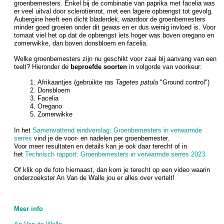
groenbemesters. Enkel bij de combinatie van paprika met facelia was
er veel uitval door sclerotiënrot, met een lagere opbrengst tot gevolg.
Aubergine heeft een dicht bladerdek, waardoor de groenbemesters
minder goed groeien onder dit gewas en er dus weinig invloed is. Voor
tomaat viel het op dat de opbrengst iets hoger was boven oregano en
zomerwikke, dan boven donsbloem en facelia.
Welke groenbemesters zijn nu geschikt voor zaai bij aanvang van een
teelt? Hieronder de
beproefde soorten
in volgorde van voorkeur:
Afrikaantjes (gebruikte ras
Tagetes patula
"Ground control")
Donsbloem
Facelia
Oregano
Zomerwikke
In het
Samenvattend eindverslag: Groenbemesters in verwarmde
serres
vind je de voor- en nadelen per groenbemester.
Voor meer resultaten en details kan je ook daar terecht of in
het
Technisch rapport: Groenbemesters in verwarmde serres 2023
.
Of klik op de foto hiernaast, dan kom je terecht op een video waarin
onderzoekster An Van de Walle jou er alles over vertelt!
Meer info