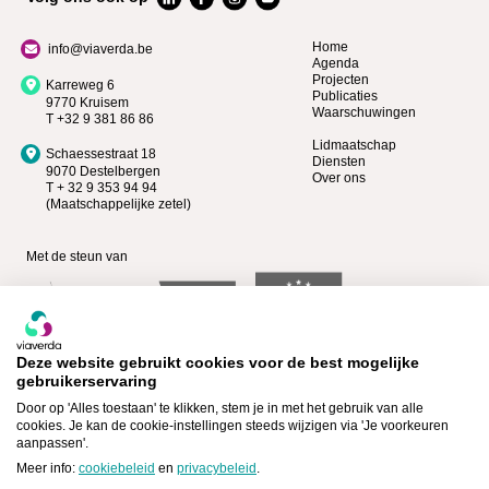
Home
info@viaverda.be
Agenda
Projecten
Karreweg 6
Publicaties
9770 Kruisem
Waarschuwingen
T +32 9 381 86 86
Lidmaatschap
Schaessestraat 18
Diensten
9070 Destelbergen
Over ons
T + 32 9 353 94 94
(Maatschappelijke zetel)
Met de steun van
Deze website gebruikt cookies voor de best mogelijke
gebruikerservaring
Door op 'Alles toestaan' te klikken, stem je in met het gebruik van alle
cookies. Je kan de cookie-instellingen steeds wijzigen via 'Je voorkeuren
aanpassen'.
Bekijk wie Premium lid is >
Lid worden >
Meer info:
cookiebeleid
en
privacybeleid
.