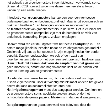
het gebruik van groenbemesters in een biologisch verwarmde serre.
Binnen dit CCBT-project wilden we daarom een eerste antwoord
vinden op een aantal vragen.
Introductie van groenbemesters kan zorgen voor een verhoogde
bodemweerbaarheid en bodemgezondheid. Maar is dit economisch en
praktisch haalbaar? Een belangrijk onderzoeksonderwerp is
de
teelttechniek
van groenbemesters in de serre. Het is cruciaal dat
de groenbemesters compatibel zijn met de hoofdteelt op vlak van
onderhoud, bemesting, irrigatie, ziekten en plagen.
Daarom werd ten eerste uitgetest wat het beste
zaaitijdstip
is. Een
eerste mogelijkheid is inzaaien nadat de vruchtgroenten geruimd zijn.
Gezien dit vrij laat op het seizoen is, zijn mogelijkheden hier eerder
beperkt. Daarom onderzochten we ook of de inzaai van
groenbemesters tijdens of net voor een teelt praktisch haalbaar was.
Hieruit bleek dat
zaaien vlak voor de aanplant van het gewas
een
goed moment is, omdat dan nog voldoende licht op de bodem valt
voor de kieming van de groenbemesters.
Doordat de grond meer bedekt is, blijft de bodem veel vochtiger
tussen 2 gietbeurten. Door dit vochtig microklimaat onderin het gewas
neemt de kans op schimmelinfecties sterk toe.
Het
irrigatiemanagement
moet dus aangepast worden. Ook kunnen
de groenbemesters soms weelderig groeien, zoals onder het
lichtdoorlatende gewas paprika.
Maaien
is in dat geval aangewezen.
De
opbrengst
van de gewassen werd niet beïnvloed door de