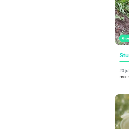
Gro
Stu
23 ju
recen