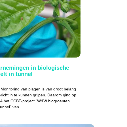
rnemingen in biologische
elt in tunnel
 Monitoring van plagen is van groot belang
ericht in te kunnen grijpen. Daarom ging op
24 het CCBT-project “W&W biogroenten
unnel” van...