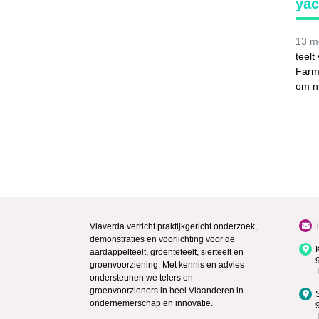
ya
13 m
teelt
Farme
om ni
Viaverda verricht praktijkgericht onderzoek,
demonstraties en voorlichting voor de
aardappelteelt, groenteteelt, sierteelt en
groenvoorziening. Met kennis en advies
ondersteunen we telers en
groenvoorzieners in heel Vlaanderen in
ondernemerschap en innovatie.