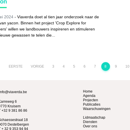
con
ei 2024
- Viaverda doet al tien jaar onderzoek naar de
 van yacon. Binnen het project 'Crop Explore for
rs' willen we landbouwers inspireren en stimuleren
euwe gewassen te telen die...
EERSTE
VORIGE
3
4
5
6
7
8
9
10
Home
info@viaverda.be
Agenda
Projecten
Karreweg 6
Publicaties
9770 Kruisem
Waarschuwingen
T +32 9 381 86 86
Lidmaatschap
Schaessestraat 18
Diensten
9070 Destelbergen
Over ons
T + 32 9 353 94 94