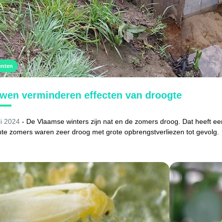
enten
wen verminderen effecten van droogte
li 2024
-
De Vlaamse winters zijn nat en de zomers droog. Dat heeft e
te zomers waren zeer droog met grote opbrengstverliezen tot gevolg.