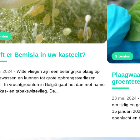
enten
ft er Bemisia in uw kasteelt?
Groenten
li 2024
- Witte vliegen zijn een belangrijke plaag op
Plaagwaa
ewassen en kunnen tot grote opbrengstverliezen
groentete
n. In vruchtgroenten in België gaat het dan met name
kas- en tabakswittevlieg. De...
23 mei 2024
-
om tijdig en g
15 januari 20
openlucht en t