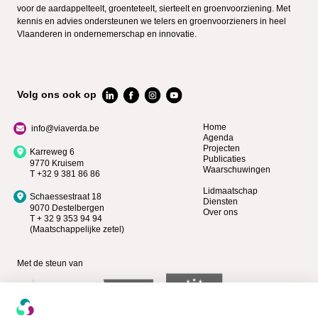
voor de aardappelteelt, groenteteelt, sierteelt en groenvoorziening. Met
kennis en advies ondersteunen we telers en groenvoorzieners in heel
Vlaanderen in ondernemerschap en innovatie.
Volg ons ook op
Home
info@viaverda.be
Agenda
Projecten
Karreweg 6
Publicaties
9770 Kruisem
Waarschuwingen
T +32 9 381 86 86
Lidmaatschap
Schaessestraat 18
Diensten
9070 Destelbergen
Over ons
T + 32 9 353 94 94
(Maatschappelijke zetel)
Met de steun van