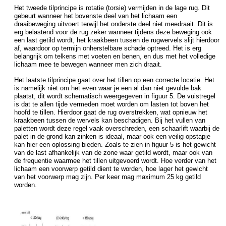
Het tweede tilprincipe is rotatie (torsie) vermijden in de lage rug. Dit
gebeurt wanneer het bovenste deel van het lichaam een
draaibeweging uitvoert terwijl het onderste deel niet meedraait. Dit is
erg belastend voor de rug zeker wanneer tijdens deze beweging ook
een last getild wordt, het kraakbeen tussen de rugwervels slijt hierdoor
af, waardoor op termijn onherstelbare schade optreed. Het is erg
belangrijk om telkens met voeten en benen, en dus met het volledige
lichaam mee te bewegen wanneer men zich draait.
Het laatste tilprincipe gaat over het tillen op een correcte locatie. Het
is namelijk niet om het even waar je een al dan niet gevulde bak
plaatst, dit wordt schematisch weergegeven in figuur 5. De vuistregel
is dat te allen tijde vermeden moet worden om lasten tot boven het
hoofd te tillen. Hierdoor gaat de rug overstrekken, wat opnieuw het
kraakbeen tussen de wervels kan beschadigen. Bij het vullen van
paletten wordt deze regel vaak overschreden, een schaarlift waarbij de
palet in de grond kan zinken is ideaal, maar ook een veilig opstapje
kan hier een oplossing bieden. Zoals te zien in figuur 5 is het gewicht
van de last afhankelijk van de zone waar getild wordt, maar ook van
de frequentie waarmee het tillen uitgevoerd wordt. Hoe verder van het
lichaam een voorwerp getild dient te worden, hoe lager het gewicht
van het voorwerp mag zijn. Per keer mag maximum 25 kg getild
worden.