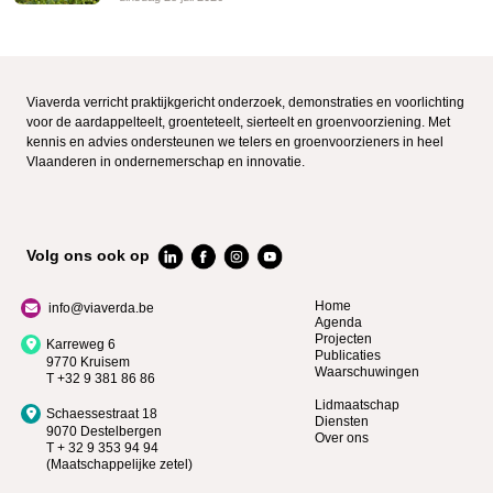
Viaverda verricht praktijkgericht onderzoek, demonstraties en voorlichting
voor de aardappelteelt, groenteteelt, sierteelt en groenvoorziening. Met
kennis en advies ondersteunen we telers en groenvoorzieners in heel
Vlaanderen in ondernemerschap en innovatie.
Volg ons ook op
Home
info@viaverda.be
Agenda
Projecten
Karreweg 6
Publicaties
9770 Kruisem
Waarschuwingen
T +32 9 381 86 86
Lidmaatschap
Schaessestraat 18
Diensten
9070 Destelbergen
Over ons
T + 32 9 353 94 94
(Maatschappelijke zetel)