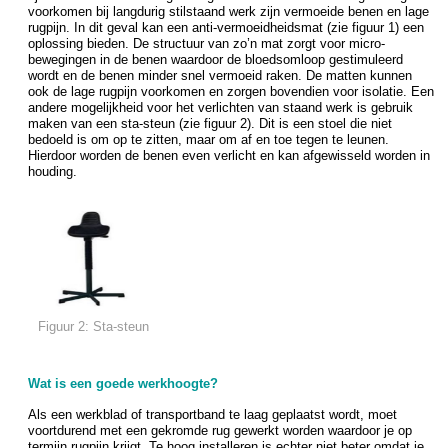
voorkomen bij langdurig stilstaand werk zijn vermoeide benen en lage
rugpijn. In dit geval kan een anti-vermoeidheidsmat (zie figuur 1) een
oplossing bieden. De structuur van zo’n mat zorgt voor micro-
bewegingen in de benen waardoor de bloedsomloop gestimuleerd
wordt en de benen minder snel vermoeid raken. De matten kunnen
ook de lage rugpijn voorkomen en zorgen bovendien voor isolatie. Een
andere mogelijkheid voor het verlichten van staand werk is gebruik
maken van een sta-steun (zie figuur 2). Dit is een stoel die niet
bedoeld is om op te zitten, maar om af en toe tegen te leunen.
Hierdoor worden de benen even verlicht en kan afgewisseld worden in
houding.
Figuur 2: Sta-steun
Wat is een goede werkhoogte?
Als een werkblad of transportband te laag geplaatst wordt, moet
voortdurend met een gekromde rug gewerkt worden waardoor je op
termijn rugpijn krijgt. Te hoog installeren is echter niet beter omdat je