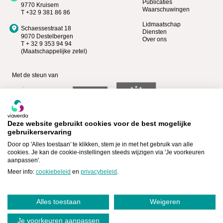
Publicaties
9770 Kruisem
Waarschuwingen
T +32 9 381 86 86
Lidmaatschap
Schaessestraat 18
Diensten
9070 Destelbergen
Over ons
T + 32 9 353 94 94
(Maatschappelijke zetel)
Met de steun van
Deze website gebruikt cookies voor de best mogelijke
gebruikerservaring
Door op 'Alles toestaan' te klikken, stem je in met het gebruik van alle
cookies. Je kan de cookie-instellingen steeds wijzigen via 'Je voorkeuren
aanpassen'.
Bekijk wie Premium lid is >
Lid worden >
Meer info:
cookiebeleid
en
privacybeleid
.
Alles toestaan
Weigeren
Cookiebeleid
Privacyverklaring
,
|
©Viaverda - 2026
Je voorkeuren aanpassen