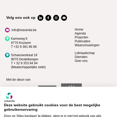
Volg ons ook op
Home
info@viaverda.be
Agenda
Projecten
Karreweg 6
Publicaties
9770 Kruisem
Waarschuwingen
T +32 9 381 86 86
Lidmaatschap
Schaessestraat 18
Diensten
9070 Destelbergen
Over ons
T + 32 9 353 94 94
(Maatschappelijke zetel)
Met de steun van
Deze website gebruikt cookies voor de best mogelijke
gebruikerservaring
Door op 'Alles toestaan' te klikken, stem je in met het gebruik van alle