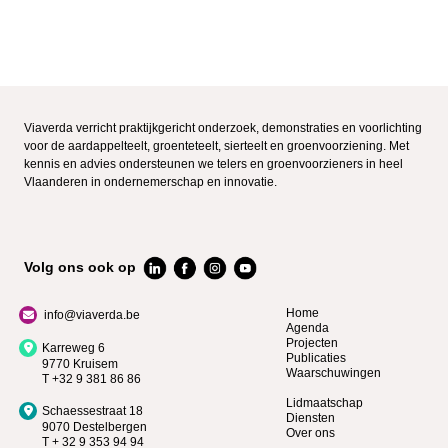
Viaverda verricht praktijkgericht onderzoek, demonstraties en voorlichting
voor de aardappelteelt, groenteteelt, sierteelt en groenvoorziening. Met
kennis en advies ondersteunen we telers en groenvoorzieners in heel
Vlaanderen in ondernemerschap en innovatie.
Volg ons ook op
Home
info@viaverda.be
Agenda
Projecten
Karreweg 6
Publicaties
9770 Kruisem
Waarschuwingen
T +32 9 381 86 86
Lidmaatschap
Schaessestraat 18
Diensten
9070 Destelbergen
Over ons
T + 32 9 353 94 94