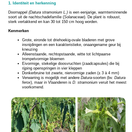
1. Identiteit en herkenning
Doornappel
(Datura stramonium L.)
is een eenjarige, warmteminnende
soort uit de nachtschadefamilie (
Solanaceae
). De plant is robuust,
sterk vertakkend en kan 30 tot 150 cm hoog worden.
Kenmerken
Grote, eironde tot driehoekig-ovale bladeren met grove
insnijdingen en een karakteristieke, onaangename geur bij
kneuzing
Alleenstaande, rechtopstaande, witte tot lichtpaarse
trompetvormige bloemen
Eivormige, stekelige doosvruchten (zaadcapsules) die bij
rijping openspringen in vier kleppen
Donkerbruine tot zwarte, niervormige zaden (± 3 à 4 mm)
Verwarring is mogelijk met andere
Datura
-soorten (bv.
Datura
ferox
), maar in Vlaanderen is
D. stramonium
veruit het meest
voorkomend.