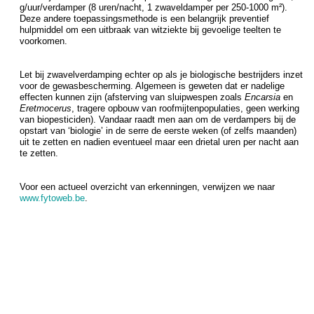
g/uur/verdamper (8 uren/nacht, 1 zwaveldamper per 250-1000 m²).
Deze andere toepassingsmethode is een belangrijk preventief
hulpmiddel om een uitbraak van witziekte bij gevoelige teelten te
voorkomen.
Let bij zwavelverdamping echter op als je biologische bestrijders inzet
voor de gewasbescherming. Algemeen is geweten dat er nadelige
effecten kunnen zijn (afsterving van sluipwespen zoals
Encarsia
en
Eretmocerus
, tragere opbouw van roofmijtenpopulaties, geen werking
van biopesticiden). Vandaar raadt men aan om de verdampers bij de
opstart van ‘biologie’ in de serre de eerste weken (of zelfs maanden)
uit te zetten en nadien eventueel maar een drietal uren per nacht aan
te zetten.
Voor een actueel overzicht van erkenningen, verwijzen we naar
www.fytoweb.be
.