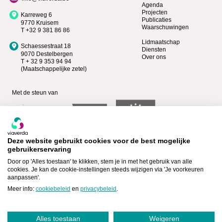
Agenda
Projecten
Karreweg 6
Publicaties
9770 Kruisem
Waarschuwingen
T +32 9 381 86 86
Lidmaatschap
Schaessestraat 18
Diensten
9070 Destelbergen
Over ons
T + 32 9 353 94 94
(Maatschappelijke zetel)
Met de steun van
Deze website gebruikt cookies voor de best mogelijke
gebruikerservaring
Door op 'Alles toestaan' te klikken, stem je in met het gebruik van alle
cookies. Je kan de cookie-instellingen steeds wijzigen via 'Je voorkeuren
aanpassen'.
Bekijk wie Premium lid is >
Lid worden >
Meer info:
cookiebeleid
en
privacybeleid
.
Alles toestaan
Weigeren