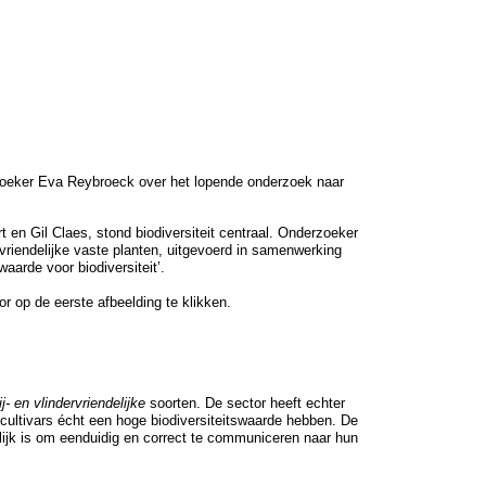
erzoeker Eva Reybroeck over het lopende onderzoek naar
 en Gil Claes, stond biodiversiteit centraal. Onderzoeker
riendelijke vaste planten, uitgevoerd in samenwerking
arde voor biodiversiteit’.
or op de eerste afbeelding te klikken.
ij- en vlindervriendelijke
soorten. De sector heeft echter
cultivars écht een hoge biodiversiteitswaarde hebben. De
lijk is om eenduidig en correct te communiceren naar hun