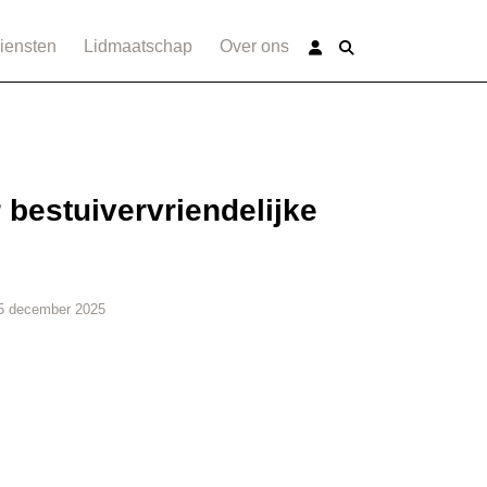
iensten
Lidmaatschap
Over ons
 bestuivervriendelijke
5 december 2025