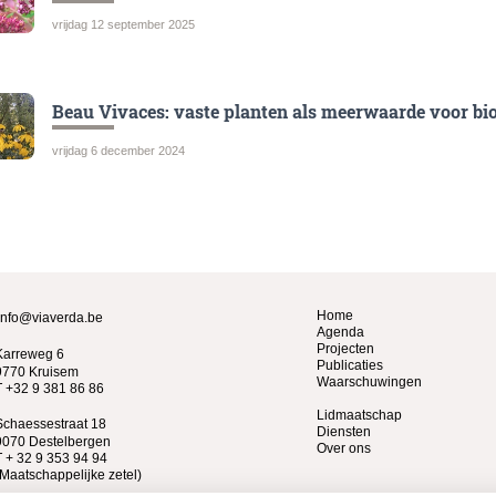
vrijdag 12 september 2025
Beau Vivaces: vaste planten als meerwaarde voor biod
vrijdag 6 december 2024
Home
info@viaverda.be
Agenda
Projecten
Karreweg 6
Publicaties
9770 Kruisem
Waarschuwingen
T +32 9 381 86 86
Lidmaatschap
Schaessestraat 18
Diensten
9070 Destelbergen
Over ons
T + 32 9 353 94 94
(Maatschappelijke zetel)