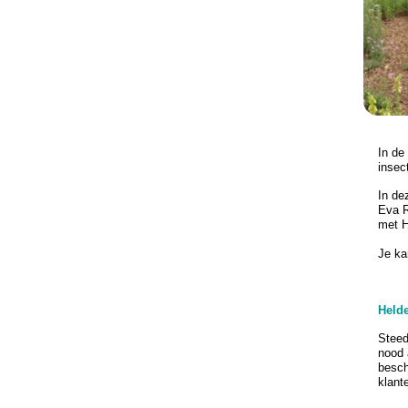
In de
insec
In de
Eva R
met H
Je ka
Held
Steed
nood 
besch
klant