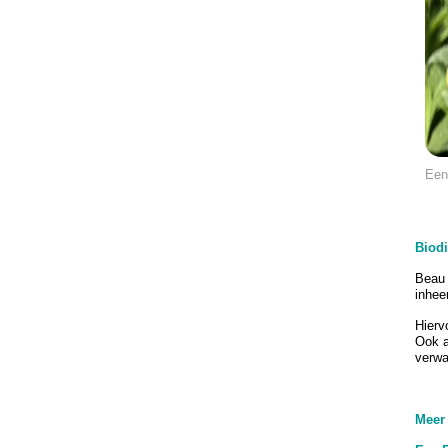
Een
Biodi
Beau 
inhee
Hierv
Ook a
verwa
Meer 