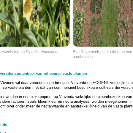
 zweefvlieg op
Digitalis grandiflora
.
Eva Reybroeck geeft uitleg op een
proefvelden.
versiteitspotentieel van inheemse vaste planten
Vivaces wil daar verandering in brengen. Viaverda en HOGENT vergelijken in di
mse vaste planten met dat van commercieel beschikbare cultivars die verschil
oor worden in een blokkenproef op Viaverda wekelijks de bloembezoeken van wi
ndere factoren, zoals bloemkleur en nectaranalyses, worden meegenomen in 
cht over onder meer de nectarwaarde en aantrekkelijkheid van de vaste plante
info