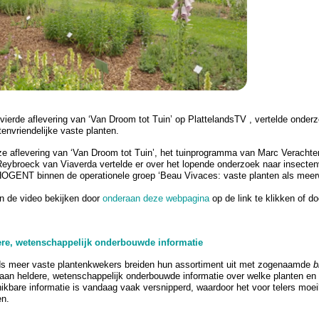
 vierde aflevering van ‘Van Droom tot Tuin’ op PlattelandsTV , vertelde ond
tenvriendelijke vaste planten.
ze aflevering van ‘Van Droom tot Tuin’, het tuinprogramma van Marc Verachtert
eybroeck van Viaverda vertelde er over het lopende onderzoek naar insectenv
OGENT binnen de operationele groep ‘Beau Vivaces: vaste planten als meerwa
n de video bekijken door
onderaan deze webpagina
op de link te klikken of do
ere, wetenschappelijk onderbouwde informatie
s meer vaste plantenkwekers breiden hun assortiment uit met zogenaamde
b
aan heldere, wetenschappelijk onderbouwde informatie over welke planten en 
ikbare informatie is vandaag vaak versnipperd, waardoor het voor telers moei
en.