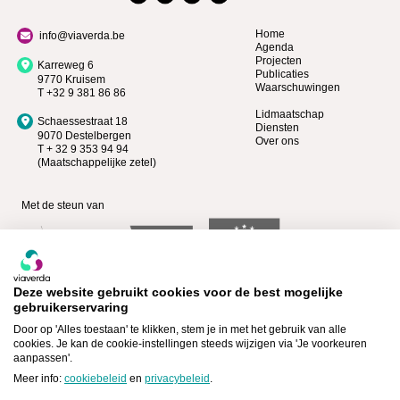
Home
info@viaverda.be
Agenda
Projecten
Karreweg 6
Publicaties
9770 Kruisem
Waarschuwingen
T +32 9 381 86 86
Lidmaatschap
Schaessestraat 18
Diensten
9070 Destelbergen
Over ons
T + 32 9 353 94 94
(Maatschappelijke zetel)
Met de steun van
Deze website gebruikt cookies voor de best mogelijke
gebruikerservaring
Door op 'Alles toestaan' te klikken, stem je in met het gebruik van alle
cookies. Je kan de cookie-instellingen steeds wijzigen via 'Je voorkeuren
aanpassen'.
Bekijk wie Premium lid is >
Lid worden >
Meer info:
cookiebeleid
en
privacybeleid
.