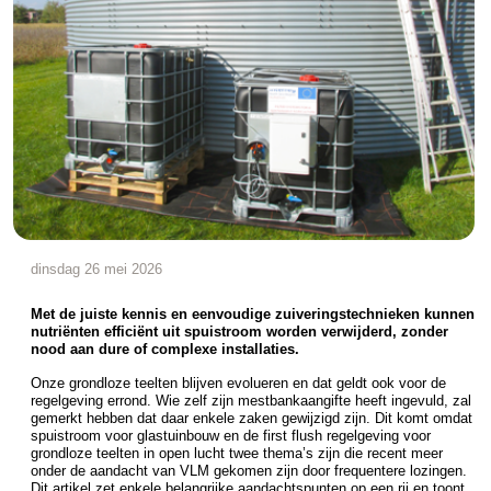
dinsdag 26 mei 2026
Met de juiste kennis en eenvoudige zuiveringstechnieken kunnen
nutriënten efficiënt uit spuistroom worden verwijderd, zonder
nood aan dure of complexe installaties.
Onze grondloze teelten blijven evolueren en dat geldt ook voor de
regelgeving errond. Wie zelf zijn mestbankaangifte heeft ingevuld, zal
gemerkt hebben dat daar enkele zaken gewijzigd zijn. Dit komt omdat
spuistroom voor glastuinbouw en de first flush regelgeving voor
grondloze teelten in open lucht twee thema’s zijn die recent meer
onder de aandacht van VLM gekomen zijn door frequentere lozingen.
Dit artikel zet enkele belangrijke aandachtspunten op een rij en toont