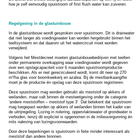
hoe je zelf eenvoudig spuistroom of first flush water kan zuiveren.
Regelgeving in de glastuinbouw
In de glastuinbouw wordt gesproken over spuistroom. Dit is drainwater
dat niet langer als voedingswater kan worden hergebruikt binnen het
teeltsysteem en dat daarom uit het watercircuit moet worden
verwijderd.
Volgens het Mestdecreet moeten glastuinbouwbedrijven met teelten
onder permanente overkapping waar voedingswater wordt gegeven
over een opslagcapaciteit voor 6 maanden spuistroomproductie
beschikken. Als er niet gerecirculeerd wordt, komt dit neer op 270
m³/ha glas voor boomkwekerij en azalea. Bij de mestbankaangifte
moet je de productie én opslag van deze spuistroom registreren.
Deze spuistroom mag worden gebruikt als meststof op akkers of
weilanden, maar valt binnen de mestwetgeving onder de categorie
‘andere meststoffen – meststof type 3’. Dat betekent dat spuistroom
mag toegepast worden op akkers of weilanden binnen het kader van
de uitrijregeling. Lozing in riolering, oppervlaktewater of grondwater is
verboden, tenzij dit expliciet is opgenomen in de milieuvergunning én
mits naleving van lozingsvoorwaarden.
Door deze beperkingen is spuistroom in feite minder interessant als
meststof dan andere bronnen.