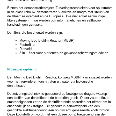
Binnen het demonstratieproject ‘Zuiveringstechnieken voor spuistroom
in de glastuinbouw’ demonstreren Viaverda en Inagro met steun van
de Vlaamse overheid en de Europese Unie niet enkel eenvoudige
filtersystemen, maar werden ook informatiefiches en zelfbouw-
handleidingen gemaakt.
De filters die beschouwd worden zijn:
Moving Bed Biofilm Reactor (MBBR)
Fosforfilter
Rietveld
3-in-1 filter voor nutriënten en gewasbeschermingsmiddelen
Nitraatverwijdering
Een Moving Bed Biofilm Reactor, kortweg MBBR, kan ingezet worden
voor het verwijderen van nitraten uit water via biologische
denitrificatie.
De zuiveringstechniek is gebaseerd op bewegende dragers waarop
een biofilm van denitrificerende bacteriën groeit. Onder zuurstofloze
omstandigheden zetten de denitrificerende bacteriën het nitraat om in
onschadelijk stikstofgas. Dit gebeurt in aanwezigheid van een
geschikte elektronendonor, een op glycerol gebaseerde koolstofbron.
Deze koolstofbron wordt met een doseerpomp toegediend aan de