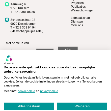
Projecten
Karreweg 6
Publicaties
9770 Kruisem
Waarschuwingen
T +32 9 381 86 86
Lidmaatschap
Schaessestraat 18
Diensten
9070 Destelbergen
Over ons
T + 32 9 353 94 94
(Maatschappelijke zetel)
Met de steun van
Deze website gebruikt cookies voor de best mogelijke
gebruikerservaring
Door op 'Alles toestaan' te klikken, stem je in met het gebruik van alle
cookies. Je kan de cookie-instellingen steeds wijzigen via 'Je voorkeuren
aanpassen'.
Bekijk wie Premium lid is >
Lid worden >
Meer info:
cookiebeleid
en
privacybeleid
.
Alles toestaan
Weigeren