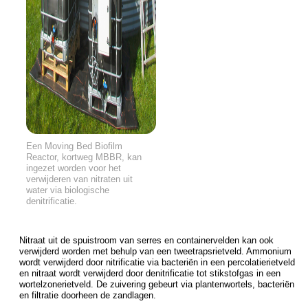
Een Moving Bed Biofilm
Reactor, kortweg MBBR, kan
ingezet worden voor het
verwijderen van nitraten uit
water via biologische
denitrificatie.
Nitraat uit de spuistroom van serres en containervelden kan ook
verwijderd worden met behulp van een tweetrapsrietveld. Ammonium
wordt verwijderd door nitrificatie via bacteriën in een percolatierietveld
en nitraat wordt verwijderd door denitrificatie tot stikstofgas in een
wortelzonerietveld. De zuivering gebeurt via plantenwortels, bacteriën
en filtratie doorheen de zandlagen.