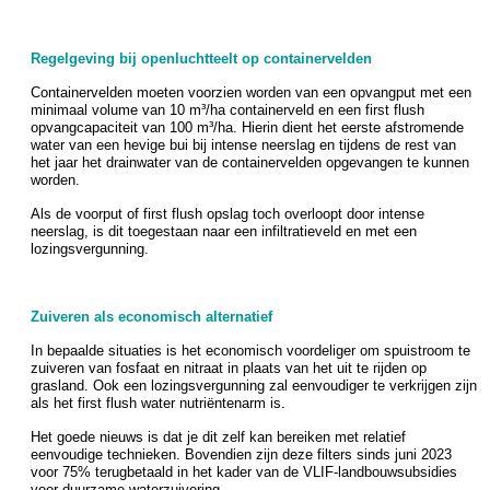
Regelgeving bij openluchtteelt op containervelden
Containervelden moeten voorzien worden van een opvangput met een
minimaal volume van 10 m³/ha containerveld en een first flush
opvangcapaciteit van 100 m³/ha. Hierin dient het eerste afstromende
water van een hevige bui bij intense neerslag en tijdens de rest van
het jaar het drainwater van de containervelden opgevangen te kunnen
worden.
Als de voorput of first flush opslag toch overloopt door intense
neerslag, is dit toegestaan naar een infiltratieveld en met een
lozingsvergunning.
Zuiveren als economisch alternatief
In bepaalde situaties is het economisch voordeliger om spuistroom te
zuiveren van fosfaat en nitraat in plaats van het uit te rijden op
grasland. Ook een lozingsvergunning zal eenvoudiger te verkrijgen zijn
als het first flush water nutriëntenarm is.
Het goede nieuws is dat je dit zelf kan bereiken met relatief
eenvoudige technieken. Bovendien zijn deze filters sinds juni 2023
voor 75% terugbetaald in het kader van de VLIF-landbouwsubsidies
voor duurzame waterzuivering.