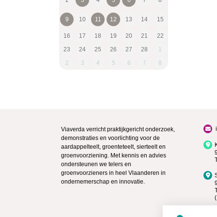
9
10
11
12
13
14
15
16
17
18
19
20
21
22
23
24
25
26
27
28
1
2
3
4
5
6
7
8
Viaverda verricht praktijkgericht onderzoek,
demonstraties en voorlichting voor de
aardappelteelt, groenteteelt, sierteelt en
groenvoorziening. Met kennis en advies
ondersteunen we telers en
groenvoorzieners in heel Vlaanderen in
ondernemerschap en innovatie.