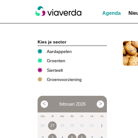
Agenda
Nie
Kies je sector
Aardappelen
Groenten
Sierteelt
Groenvoorziening
februari 2026
ma
di
wo
do
vr
za
zo
26
27
28
29
30
31
1
2
3
4
5
6
7
8