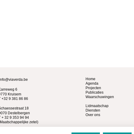
Home
info@viaverda.be
Agenda
Projecten
Karreweg 6
Publicaties
9770 Kruisem
Waarschuwingen
T +32 9 381 86 86
Lidmaatschap
Schaessestraat 18
Diensten
9070 Destelbergen
Over ons
T + 32 9 353 94 94
(Maatschappelijke zetel)