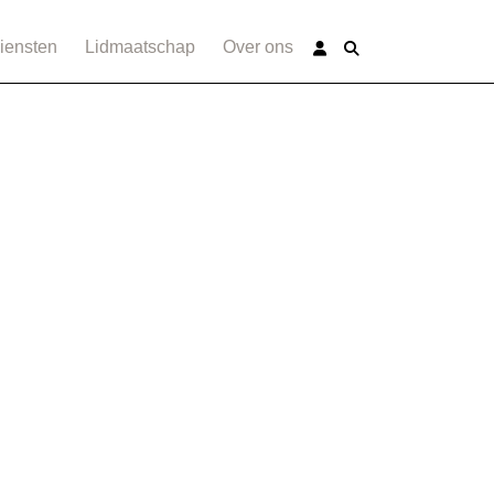
iensten
Lidmaatschap
Over ons