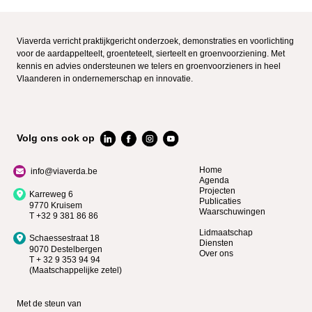
Viaverda verricht praktijkgericht onderzoek, demonstraties en voorlichting
voor de aardappelteelt, groenteteelt, sierteelt en groenvoorziening. Met
kennis en advies ondersteunen we telers en groenvoorzieners in heel
Vlaanderen in ondernemerschap en innovatie.
Volg ons ook op
Home
info@viaverda.be
Agenda
Projecten
Karreweg 6
Publicaties
9770 Kruisem
Waarschuwingen
T +32 9 381 86 86
Lidmaatschap
Schaessestraat 18
Diensten
9070 Destelbergen
Over ons
T + 32 9 353 94 94
(Maatschappelijke zetel)
Met de steun van