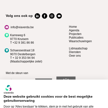
Volg ons ook op
Home
info@viaverda.be
Agenda
Projecten
Karreweg 6
Publicaties
9770 Kruisem
Waarschuwingen
T +32 9 381 86 86
Lidmaatschap
Schaessestraat 18
Diensten
9070 Destelbergen
Over ons
T + 32 9 353 94 94
(Maatschappelijke zetel)
Met de steun van
Deze website gebruikt cookies voor de best mogelijke
gebruikerservaring
Door op 'Alles toestaan' te klikken, stem je in met het gebruik van alle