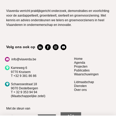
Viaverda verricht praktijkgericht onderzoek, demonstraties en voorlichting
voor de aardappelteelt, groenteteelt, sierteelt en groenvoorziening. Met
kennis en advies ondersteunen we telers en groenvoorzieners in heel
Vlaanderen in ondernemerschap en innovatie.
Volg ons ook op
Home
info@viaverda.be
Agenda
Projecten
Karreweg 6
Publicaties
9770 Kruisem
Waarschuwingen
T +32 9 381 86 86
Lidmaatschap
Schaessestraat 18
Diensten
9070 Destelbergen
Over ons
T + 32 9 353 94 94
(Maatschappelijke zetel)
Met de steun van