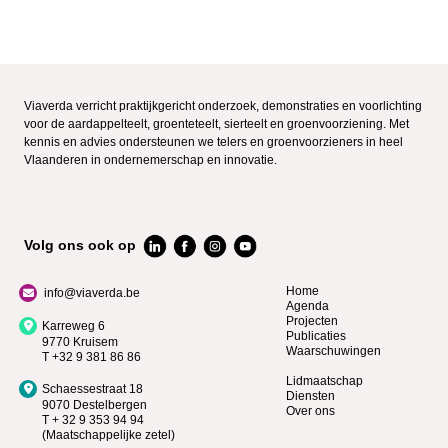
Viaverda verricht praktijkgericht onderzoek, demonstraties en voorlichting
voor de aardappelteelt, groenteteelt, sierteelt en groenvoorziening. Met
kennis en advies ondersteunen we telers en groenvoorzieners in heel
Vlaanderen in ondernemerschap en innovatie.
Volg ons ook op
Home
info@viaverda.be
Agenda
Projecten
Karreweg 6
Publicaties
9770 Kruisem
Waarschuwingen
T +32 9 381 86 86
Lidmaatschap
Schaessestraat 18
Diensten
9070 Destelbergen
Over ons
T + 32 9 353 94 94
(Maatschappelijke zetel)