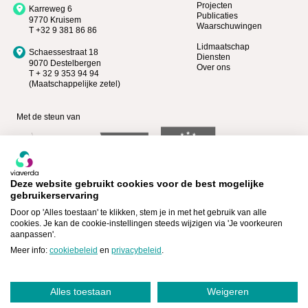
Projecten
Karreweg 6
Publicaties
9770 Kruisem
Waarschuwingen
T +32 9 381 86 86
Lidmaatschap
Schaessestraat 18
Diensten
9070 Destelbergen
Over ons
T + 32 9 353 94 94
(Maatschappelijke zetel)
Met de steun van
Deze website gebruikt cookies voor de best mogelijke
gebruikerservaring
Door op 'Alles toestaan' te klikken, stem je in met het gebruik van alle
cookies. Je kan de cookie-instellingen steeds wijzigen via 'Je voorkeuren
aanpassen'.
Bekijk wie Premium lid is >
Lid worden >
Meer info:
cookiebeleid
en
privacybeleid
.
Alles toestaan
Weigeren