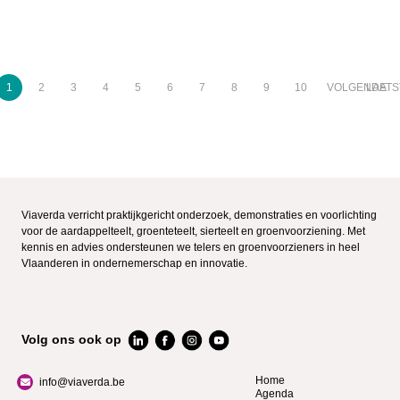
1
2
3
4
5
6
7
8
9
10
VOLGENDE
LAATS
Viaverda verricht praktijkgericht onderzoek, demonstraties en voorlichting
voor de aardappelteelt, groenteteelt, sierteelt en groenvoorziening. Met
kennis en advies ondersteunen we telers en groenvoorzieners in heel
Vlaanderen in ondernemerschap en innovatie.
Volg ons ook op
Home
info@viaverda.be
Agenda